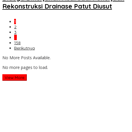
Rekonstruksi Drainase Patut Diusut
1
2
3
…
158
Berikutnya
No More Posts Available.
No more pages to load.
View More