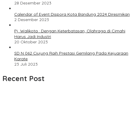
28 Desember 2023
Calendar of Event Dispora Kota Bandung 2024 Diresmikan
2 Desember 2023
Pj. Walikota : Dengan Keterbatasan, Olahraga di Cimahi
Harus Jadi Industri
20 Oktober 2023
SD N 062 Ciujung Raih Prestasi Gemilang Pada Kejuaraan
Karate
23 Juli 2023
Recent Post
UPDATE : Proyek Rehabilitasi Jalan Ciporeat Rp591 Juta
Rampung, Ketebalan Rabat Beton Capai 20–25 Cm
Dua LSM Nasional Bersatu Soroti PUPR Aceh Tenggara, PENJARA
dan GEPARI Desak Kejati Aceh–Polda Aceh Audit Total Anggaran
Rp106 Miliar