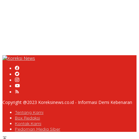
Proyek Rehabilitasi Jalan Ciporeat Rp591 Juta Disorot, Diduga
Ketebalan Rabat Beton Baru 3–4 Cm, Pelaksana Belum Berikan
Penjelasan
Masyarakat Desa Rancamulya Gelar Syukuran atas Selesainya
Pembangunan Jalan Betonisasi.
Diduga PUPR Indramayu menyelimuti Kontraktor Proyek jalan
Nakal, Tak perdulikan adanya Pengaduan
Copyright @2023 Koreksinews.co.id - Informasi Demi Kebenaran
Tentang Kami
Box Redaksi
Kontak Kami
Pedoman Media Siber