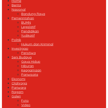
Home
Berita
Nasional
Bandung Raya
Pemerintahan
BUMN
Legislatif
Pendidikan
Yudikatif
Politik
Hukum dan Kriminal
Investigasi
Peristiwa
Seni Budaya
Gaya Hidup
Hiburan
Keagamaan
Pariwisata
Ekonomi
Olahraga
Pariwara
Ragam
Galeri
Foto
Video