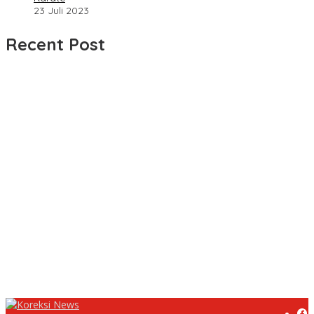
23 Juli 2023
Recent Post
UPDATE : Proyek Rehabilitasi Jalan Ciporeat Rp591 Juta
Rampung, Ketebalan Rabat Beton Capai 20–25 Cm
Dua LSM Nasional Bersatu Soroti PUPR Aceh Tenggara, PENJARA
dan GEPARI Desak Kejati Aceh–Polda Aceh Audit Total Anggaran
Rp106 Miliar
Proyek Rehabilitasi Jalan Ciporeat Rp591 Juta Disorot, Diduga
Ketebalan Rabat Beton Baru 3–4 Cm, Pelaksana Belum Berikan
Penjelasan
Masyarakat Desa Rancamulya Gelar Syukuran atas Selesainya
Pembangunan Jalan Betonisasi.
Diduga PUPR Indramayu menyelimuti Kontraktor Proyek jalan
Nakal, Tak perdulikan adanya Pengaduan