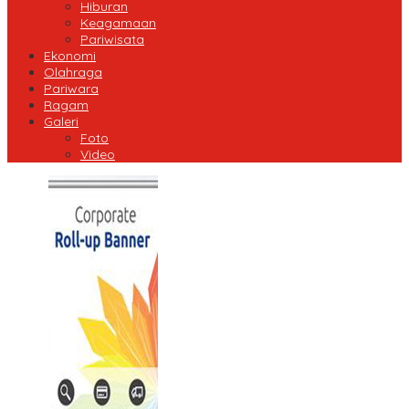
Hiburan
Keagamaan
Pariwisata
Ekonomi
Olahraga
Pariwara
Ragam
Galeri
Foto
Video