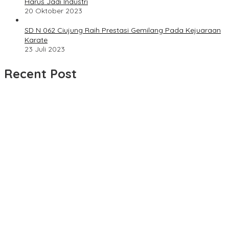
Harus Jadi Industri
20 Oktober 2023
SD N 062 Ciujung Raih Prestasi Gemilang Pada Kejuaraan
Karate
23 Juli 2023
Recent Post
Dua Bulan Mengantre Tanpa Kepastian, Warga Keluhkan
Lambatnya Cetak KTP-el di Kota Bandung; Kecamatan Babakan
Ciparay Sebut Blangko Terbatas
UPDATE : Proyek Rehabilitasi Jalan Ciporeat Rp591 Juta
Rampung, Ketebalan Rabat Beton Capai 20–25 Cm
Dua LSM Nasional Bersatu Soroti PUPR Aceh Tenggara, PENJARA
dan GEPARI Desak Kejati Aceh–Polda Aceh Audit Total Anggaran
Rp106 Miliar
Proyek Rehabilitasi Jalan Ciporeat Rp591 Juta Disorot, Diduga
Ketebalan Rabat Beton Baru 3–4 Cm, Pelaksana Belum Berikan