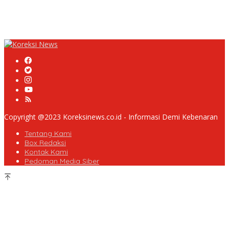
Penjelasan
Masyarakat Desa Rancamulya Gelar Syukuran atas Selesainya
Pembangunan Jalan Betonisasi.
Copyright @2023 Koreksinews.co.id - Informasi Demi Kebenaran
Tentang Kami
Box Redaksi
Kontak Kami
Pedoman Media Siber