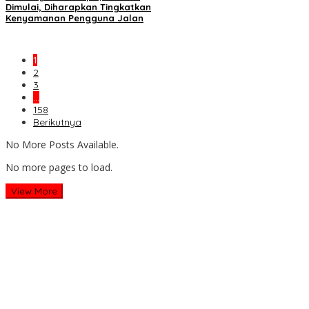
Dimulai, Diharapkan Tingkatkan
Kenyamanan Pengguna Jalan
1
2
3
…
158
Berikutnya
No More Posts Available.
No more pages to load.
View More