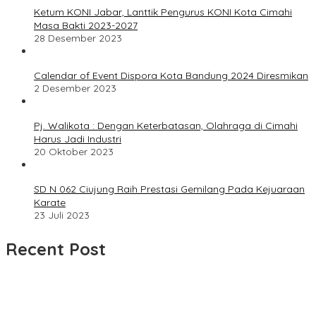
Ketum KONI Jabar, Lanttik Pengurus KONI Kota Cimahi
Masa Bakti 2023-2027
28 Desember 2023
Calendar of Event Dispora Kota Bandung 2024 Diresmikan
2 Desember 2023
Pj. Walikota : Dengan Keterbatasan, Olahraga di Cimahi
Harus Jadi Industri
20 Oktober 2023
SD N 062 Ciujung Raih Prestasi Gemilang Pada Kejuaraan
Karate
23 Juli 2023
Recent Post
Dua Bulan Mengantre Tanpa Kepastian, Warga Keluhkan
Lambatnya Cetak KTP-el di Kota Bandung; Kecamatan Babakan