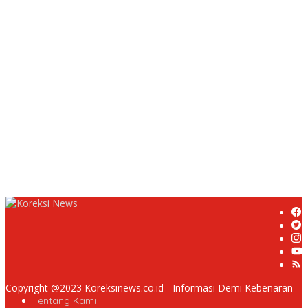
Ciparay Sebut Blangko Terbatas
UPDATE : Proyek Rehabilitasi Jalan Ciporeat Rp591 Juta
Rampung, Ketebalan Rabat Beton Capai 20–25 Cm
Dua LSM Nasional Bersatu Soroti PUPR Aceh Tenggara, PENJARA
dan GEPARI Desak Kejati Aceh–Polda Aceh Audit Total Anggaran
Rp106 Miliar
Proyek Rehabilitasi Jalan Ciporeat Rp591 Juta Disorot, Diduga
Ketebalan Rabat Beton Baru 3–4 Cm, Pelaksana Belum Berikan
Penjelasan
Masyarakat Desa Rancamulya Gelar Syukuran atas Selesainya
Pembangunan Jalan Betonisasi.
Copyright @2023 Koreksinews.co.id - Informasi Demi Kebenaran
Tentang Kami