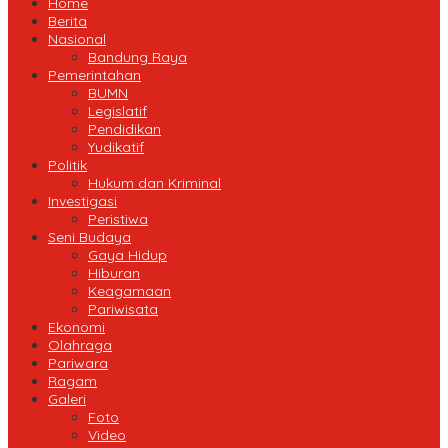
Home
Berita
Nasional
Bandung Raya
Pemerintahan
BUMN
Legislatif
Pendidikan
Yudikatif
Politik
Hukum dan Kriminal
Investigasi
Peristiwa
Seni Budaya
Gaya Hidup
Hiburan
Keagamaan
Pariwisata
Ekonomi
Olahraga
Pariwara
Ragam
Galeri
Foto
Video