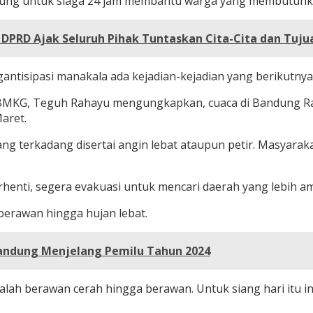
dung untuk siaga 24 jam membantu warga yang membutuhk
PRD Ajak Seluruh Pihak Tuntaskan Cita-Cita dan Tuju
antisipasi manakala ada kejadian-kejadian yang berikutnya
g BMKG, Teguh Rahayu mengungkapkan, cuaca di Bandung Ra
aret.
ang terkadang disertai angin lebat ataupun petir. Masyaraka
erhenti, segera evakuasi untuk mencari daerah yang lebih 
berawan hingga hujan lebat.
Bandung Menjelang Pemilu Tahun 2024
dalah berawan cerah hingga berawan. Untuk siang hari itu i