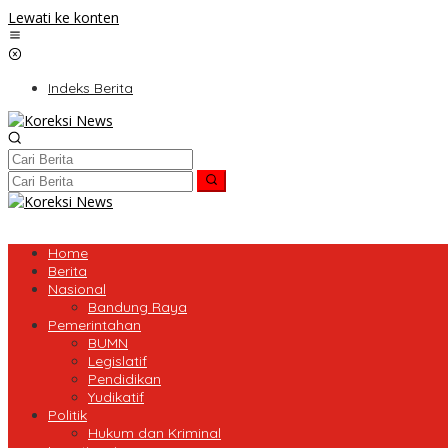
Lewati ke konten
Indeks Berita
Home
Berita
Nasional
Bandung Raya
Pemerintahan
BUMN
Legislatif
Pendidikan
Yudikatif
Politik
Hukum dan Kriminal