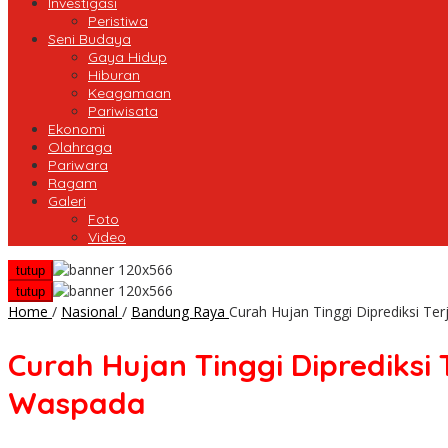
Investigasi
Peristiwa
Seni Budaya
Gaya Hidup
Hiburan
Keagamaan
Pariwisata
Ekonomi
Olahraga
Pariwara
Ragam
Galeri
Foto
Video
tutup
tutup
Home
/
Nasional
/
Bandung Raya
Curah Hujan Tinggi Diprediksi T
Curah Hujan Tinggi Diprediks
Waspada