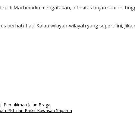
riadi Machmudin mengatakan, intnsitas hujan saat ini ting
rus berhati-hati. Kalau wilayah-wilayah yang seperti ini, jik
di Pemukiman Jalan Braga
aan PKL dan Parkir Kawasan Saparua