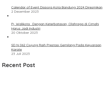
Calendar of Event Dispora Kota Bandung 2024 Diresmikan
2 Desember 2023
Pj. Walikota : Dengan Keterbatasan, Olahraga di Cimahi
Harus Jadi Industri
20 Oktober 2023
SD N 062 Ciujung Raih Prestasi Gemilang Pada Kejuaraan
Karate
23 Juli 2023
Recent Post
Dua Bulan Mengantre Tanpa Kepastian, Warga Keluhkan
Lambatnya Cetak KTP-el di Kota Bandung; Kecamatan Babakan
Ciparay Sebut Blangko Terbatas
UPDATE : Proyek Rehabilitasi Jalan Ciporeat Rp591 Juta
Rampung, Ketebalan Rabat Beton Capai 20–25 Cm