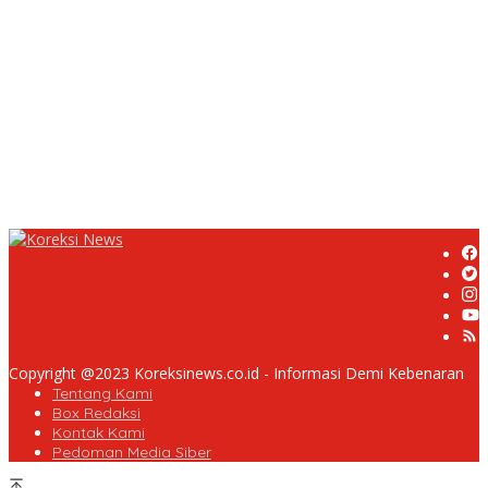
Dua LSM Nasional Bersatu Soroti PUPR Aceh Tenggara, PENJARA
dan GEPARI Desak Kejati Aceh–Polda Aceh Audit Total Anggaran
Rp106 Miliar
Proyek Rehabilitasi Jalan Ciporeat Rp591 Juta Disorot, Diduga
Ketebalan Rabat Beton Baru 3–4 Cm, Pelaksana Belum Berikan
Penjelasan
Masyarakat Desa Rancamulya Gelar Syukuran atas Selesainya
Pembangunan Jalan Betonisasi.
Copyright @2023 Koreksinews.co.id - Informasi Demi Kebenaran
Tentang Kami
Box Redaksi
Kontak Kami
Pedoman Media Siber