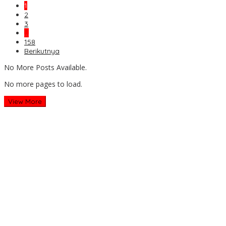
1
2
3
…
158
Berikutnya
No More Posts Available.
No more pages to load.
View More