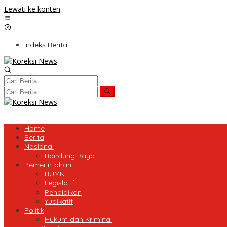
Lewati ke konten
Indeks Berita
Home
Berita
Nasional
Bandung Raya
Pemerintahan
BUMN
Legislatif
Pendidikan
Yudikatif
Politik
Hukum dan Kriminal