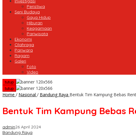
Investigasi
Peristiwa
Seni Budaya
Gaya Hidup
Hiburan
Keagamaan
Pariwisata
Ekonomi
Olahraga
Pariwara
Ragam
Galeri
Foto
Video
tutup
tutup
Home
/
Nasional
/
Bandung Raya
Bentuk Tim Kampung Bebas Rente
Bentuk Tim Kampung Bebas Re
admin
26 April 2024
Bandung Raya