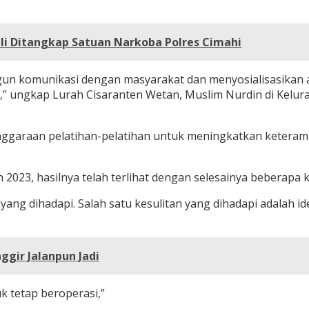
i Ditangkap Satuan Narkoba Polres Cimahi
gun komunikasi dengan masyarakat dan menyosialisasikan al
” ungkap Lurah Cisaranten Wetan, Muslim Nurdin di Kelura
nggaraan pelatihan-pelatihan untuk meningkatkan keteramp
 2023, hasilnya telah terlihat dengan selesainya beberapa kas
ng dihadapi. Salah satu kesulitan yang dihadapi adalah id
gir Jalanpun Jadi
uk tetap beroperasi,”