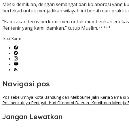
Meski demikian, dengan semangat dan kolaborasi yang ku
bertekad untuk menjadikan wilayah ini bersih dari praktik
“Kami akan terus berkomitmen untuk memberikan edukas
Rentenir yang kami idamkan,” tutup Muslim.*****
Ikuti Kami
Navigasi pos
Pos sebelumnya
Kota Bandung dan Melbourne Jalin Kerja Sama di 
Pos berikutnya
Peringati Hari Otonomi Daerah, Komitmen Menuju E
Jangan Lewatkan