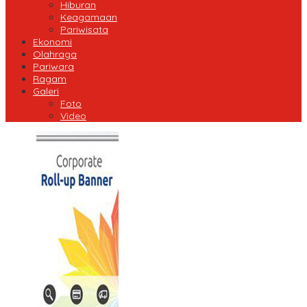
Hiburan
Keagamaan
Pariwisata
Ekonomi
Olahraga
Pariwara
Ragam
Galeri
Foto
Video