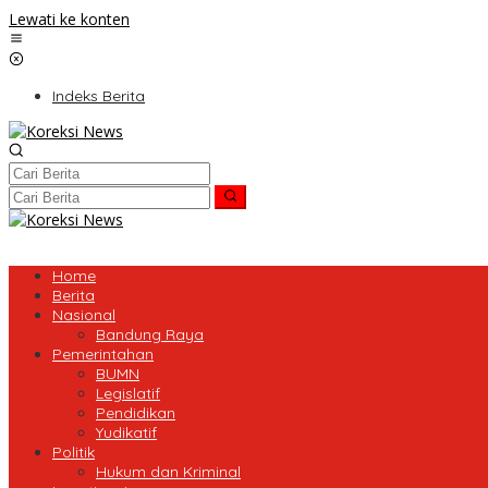
Lewati ke konten
Indeks Berita
Home
Berita
Nasional
Bandung Raya
Pemerintahan
BUMN
Legislatif
Pendidikan
Yudikatif
Politik
Hukum dan Kriminal