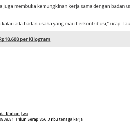
ya juga membuka kemungkinan kerja sama dengan badan usa
alau ada badan usaha yang mau berkontribusi,” ucap Tauf
Rp10.600 per Kilogram
da Korban Jiwa
838,81 Triliun Serap 856,3 ribu tenaga kerja