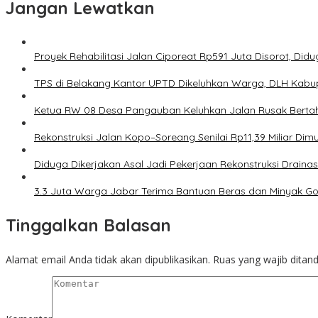
Jangan Lewatkan
Proyek Rehabilitasi Jalan Ciporeat Rp591 Juta Disorot, Di
TPS di Belakang Kantor UPTD Dikeluhkan Warga, DLH Kabup
Ketua RW 08 Desa Pangauban Keluhkan Jalan Rusak Bertah
Rekonstruksi Jalan Kopo–Soreang Senilai Rp11,39 Miliar D
Diduga Dikerjakan Asal Jadi Pekerjaan Rekonstruksi Drainas
3.3 Juta Warga Jabar Terima Bantuan Beras dan Minyak G
Tinggalkan Balasan
Alamat email Anda tidak akan dipublikasikan.
Ruas yang wajib ditan