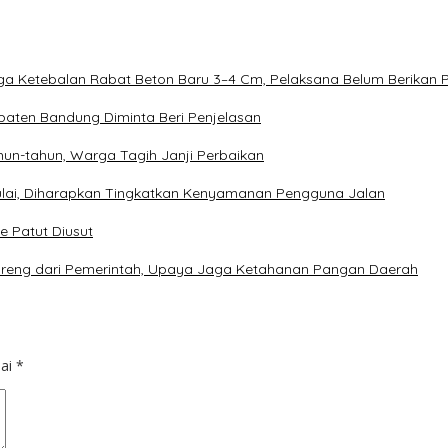
duga Ketebalan Rabat Beton Baru 3–4 Cm, Pelaksana Belum Berikan 
aten Bandung Diminta Beri Penjelasan
un-tahun, Warga Tagih Janji Perbaikan
imulai, Diharapkan Tingkatkan Kenyamanan Pengguna Jalan
e Patut Diusut
oreng dari Pemerintah, Upaya Jaga Ketahanan Pangan Daerah
dai
*