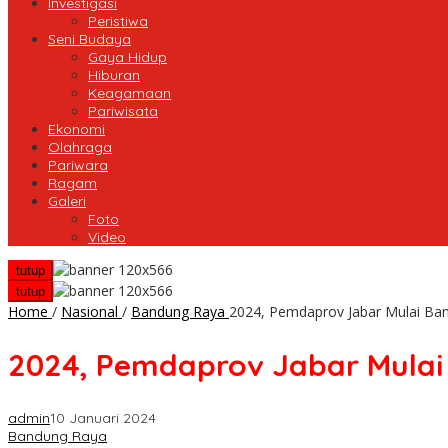
Investigasi
Peristiwa
Seni Budaya
Gaya Hidup
Hiburan
Keagamaan
Pariwisata
Ekonomi
Olahraga
Pariwara
Ragam
Galeri
Foto
Video
tutup
tutup
Home
/
Nasional
/
Bandung Raya
2024, Pemdaprov Jabar Mulai Ba
2024, Pemdaprov Jabar Mulai
admin
10 Januari 2024
Bandung Raya