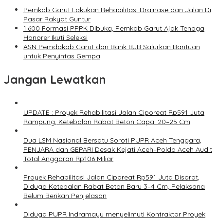
‎Pemkab Garut Lakukan Rehabilitasi Drainase dan Jalan Di
Pasar Rakyat Guntur
1.600 Formasi PPPK Dibuka, Pemkab Garut Ajak Tenaga
Honorer Ikuti Seleksi
ASN Pemdakab Garut dan Bank BJB Salurkan Bantuan
untuk Penyintas Gempa
Jangan Lewatkan
UPDATE : Proyek Rehabilitasi Jalan Ciporeat Rp591 Juta
Rampung, Ketebalan Rabat Beton Capai 20–25 Cm
Dua LSM Nasional Bersatu Soroti PUPR Aceh Tenggara,
PENJARA dan GEPARI Desak Kejati Aceh–Polda Aceh Audit
Total Anggaran Rp106 Miliar
Proyek Rehabilitasi Jalan Ciporeat Rp591 Juta Disorot,
Diduga Ketebalan Rabat Beton Baru 3–4 Cm, Pelaksana
Belum Berikan Penjelasan
Diduga PUPR Indramayu menyelimuti Kontraktor Proyek