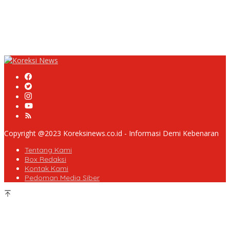
Masyarakat Desa Rancamulya Gelar Syukuran atas Selesainya
Pembangunan Jalan Betonisasi.
Diduga PUPR Indramayu menyelimuti Kontraktor Proyek jalan
Nakal, Tak perdulikan adanya Pengaduan
Copyright @2023 Koreksinews.co.id - Informasi Demi Kebenaran
Tentang Kami
Box Redaksi
Kontak Kami
Pedoman Media Siber