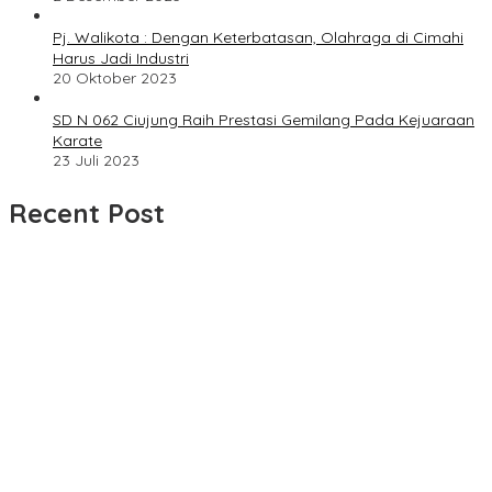
Pj. Walikota : Dengan Keterbatasan, Olahraga di Cimahi
Harus Jadi Industri
20 Oktober 2023
SD N 062 Ciujung Raih Prestasi Gemilang Pada Kejuaraan
Karate
23 Juli 2023
Recent Post
UPDATE : Proyek Rehabilitasi Jalan Ciporeat Rp591 Juta
Rampung, Ketebalan Rabat Beton Capai 20–25 Cm
Dua LSM Nasional Bersatu Soroti PUPR Aceh Tenggara, PENJARA
dan GEPARI Desak Kejati Aceh–Polda Aceh Audit Total Anggaran
Rp106 Miliar
Proyek Rehabilitasi Jalan Ciporeat Rp591 Juta Disorot, Diduga
Ketebalan Rabat Beton Baru 3–4 Cm, Pelaksana Belum Berikan
Penjelasan