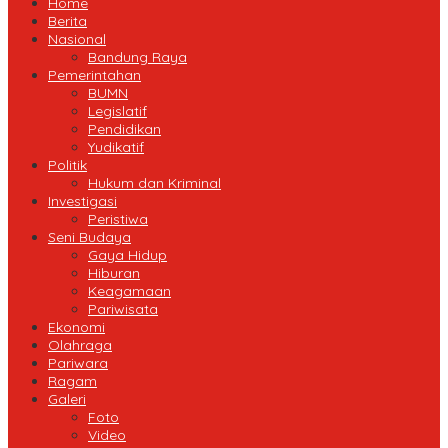
Home
Berita
Nasional
Bandung Raya
Pemerintahan
BUMN
Legislatif
Pendidikan
Yudikatif
Politik
Hukum dan Kriminal
Investigasi
Peristiwa
Seni Budaya
Gaya Hidup
Hiburan
Keagamaan
Pariwisata
Ekonomi
Olahraga
Pariwara
Ragam
Galeri
Foto
Video