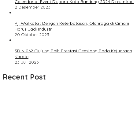
Calendar of Event Dispora Kota Bandung 2024 Diresmikan
2 Desember 2023
Pj. Walikota : Dengan Keterbatasan, Olahraga di Cimahi
Harus Jadi Industri
20 Oktober 2023
SD N 062 Ciujung Raih Prestasi Gemilang Pada Kejuaraan
Karate
23 Juli 2023
Recent Post
UPDATE : Proyek Rehabilitasi Jalan Ciporeat Rp591 Juta
Rampung, Ketebalan Rabat Beton Capai 20–25 Cm
Dua LSM Nasional Bersatu Soroti PUPR Aceh Tenggara, PENJARA
dan GEPARI Desak Kejati Aceh–Polda Aceh Audit Total Anggaran
Rp106 Miliar