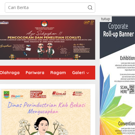
tutup
Olahraga
Pariwara
Ragam
Galeri