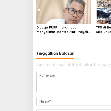
Diduga PUPR Indramayu
TPS di B
menyelimuti Kontraktor Proyek
Dikeluhk
jalan Nakal, Tak perdulikan
Kabupate
adanya Pengaduan
Penjelas
Tinggalkan Balasan
Alamat email Anda tidak akan dipublikasikan.
Ruas ya