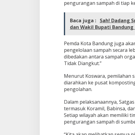
n
pengurangan sampah di tiap ke
W
i
l
Baca juga :
Sah! Dadang Su
a
dan Wakil Bupati Bandung 
y
a
h
Pemda Kota Bandung juga akan
pengelolaan sampah secara le
dibedakan antara sampah organ
Tidak Diangkut.”
Menurut Koswara, pemilahan s
diarahkan ke pusat kompostin
pengolahan.
Dalam pelaksanaannya, Satgas
termasuk Koramil, Babinsa, da
Setiap wilayah akan memiliki 
pengurangan sampah di sumbe
“Kita akan melibatkan semua pi