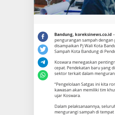
a
B
a
n
d
u
n
g
Bandung, koreksinews.co.id
–
T
pengurangan sampah dengan pe
e
disampaikan Pj Wali Kota Band
r
Sampah Kota Bandung di Pendo
a
p
k
Koswara menegaskan pentingny
a
cepat. Pendekatan baru yang 
n
sektor terkait dalam menguran
P
e
n
“Pengelolaan Satgas ini kita r
d
kawasan akan memiliki tim khu
e
ujar Koswara.
k
a
Dalam pelaksanaannya, seluruh
t
a
mengurangi sampah di tempat