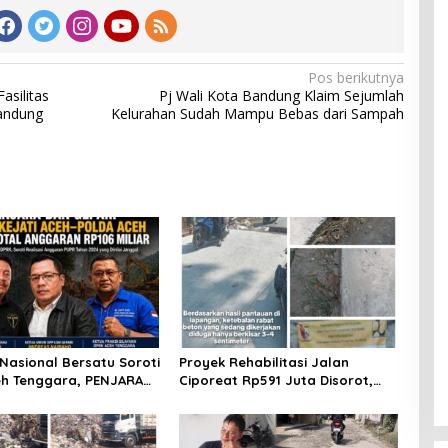
Pos berikutnya
silitas
Pj Wali Kota Bandung Klaim Sejumlah
Bandung
Kelurahan Sudah Mampu Bebas dari Sampah
Nasional Bersatu Soroti
Proyek Rehabilitasi Jalan
h Tenggara, PENJARA
Ciporeat Rp591 Juta Disorot,
RI Desak Kejati Aceh–
Diduga Ketebalan Rabat Beton
eh Audit Total Anggaran
Baru 3–4 Cm, Pelaksana Belum
iar
Berikan Penjelasan