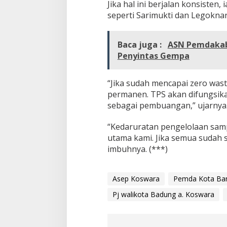
Jika hal ini berjalan konsiste
seperti Sarimukti dan Legoknan
Baca juga :
ASN Pemdakab 
Penyintas Gempa
“Jika sudah mencapai zero wast
permanen. TPS akan difungsik
sebagai pembuangan,” ujarnya
“Kedaruratan pengelolaan sampa
utama kami. Jika semua sudah s
imbuhnya. (***)
Asep Koswara
Pemda Kota Ban
Pj walikota Badung a. Koswara