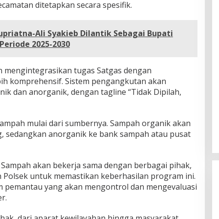
camatan ditetapkan secara spesifik.
priatna-Ali Syakieb Dilantik Sebagai Bupati
Periode 2025-2030
 mengintegrasikan tugas Satgas dengan
bih komprehensif. Sistem pengangkutan akan
ik dan anorganik, dengan tagline “Tidak Dipilah,
ampah mulai dari sumbernya. Sampah organik akan
g, sedangkan anorganik ke bank sampah atau pusat
 Sampah akan bekerja sama dengan berbagai pihak,
n Polsek untuk memastikan keberhasilan program ini.
tim pemantau yang akan mengontrol dan mengevaluasi
r.
hak, dari aparat kewilayahan hingga masyarakat,