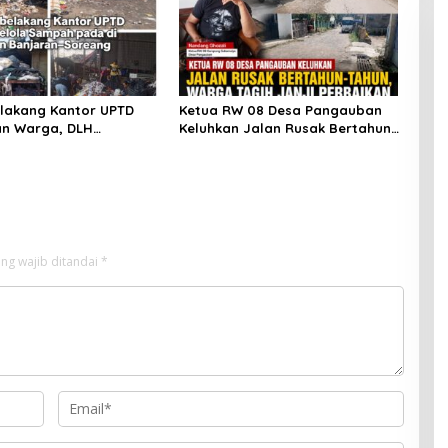
elakang Kantor UPTD
Ketua RW 08 Desa Pangauban
an Warga, DLH
Keluhkan Jalan Rusak Bertahun-
n Bandung Diminta Beri
tahun, Warga Tagih Janji
an
Perbaikan
ng wajib ditandai
*