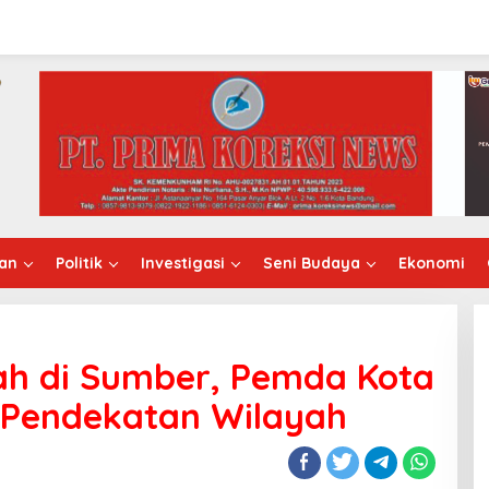
an
Politik
Investigasi
Seni Budaya
Ekonomi
h di Sumber, Pemda Kota
Pendekatan Wilayah