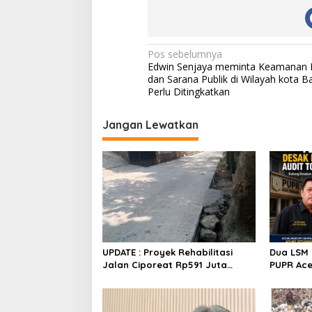
N
Pos sebelumnya
Edwin Senjaya meminta Keamanan Fa
a
dan Sarana Publik di Wilayah kota 
v
Perlu Ditingkatkan
i
Jangan Lewatkan
g
a
s
i
p
o
s
UPDATE : Proyek Rehabilitasi
Dua LSM 
Jalan Ciporeat Rp591 Juta
PUPR Ace
Rampung, Ketebalan Rabat
dan GEPA
Beton Capai 20–25 Cm
Polda Ac
Rp106 Mil