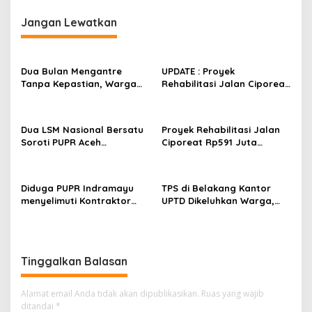
i
Jangan Lewatkan
g
a
s
Dua Bulan Mengantre
UPDATE : Proyek
Tanpa Kepastian, Warga
Rehabilitasi Jalan Ciporeat
i
Keluhkan Lambatnya Cetak
Rp591 Juta Rampung,
p
KTP-el di Kota Bandung;
Ketebalan Rabat Beton
Kecamatan Babakan
Capai 20–25 Cm
o
Dua LSM Nasional Bersatu
Proyek Rehabilitasi Jalan
Ciparay Sebut Blangko
Soroti PUPR Aceh
Ciporeat Rp591 Juta
s
Terbatas
Tenggara, PENJARA dan
Disorot, Diduga Ketebalan
GEPARI Desak Kejati Aceh–
Rabat Beton Baru 3–4 Cm,
Polda Aceh Audit Total
Pelaksana Belum Berikan
Diduga PUPR Indramayu
TPS di Belakang Kantor
Anggaran Rp106 Miliar
Penjelasan
menyelimuti Kontraktor
UPTD Dikeluhkan Warga,
Proyek jalan Nakal, Tak
DLH Kabupaten Bandung
perdulikan adanya
Diminta Beri Penjelasan
Pengaduan
Tinggalkan Balasan
Alamat email Anda tidak akan dipublikasikan.
Ruas yang wajib
ditandai
*