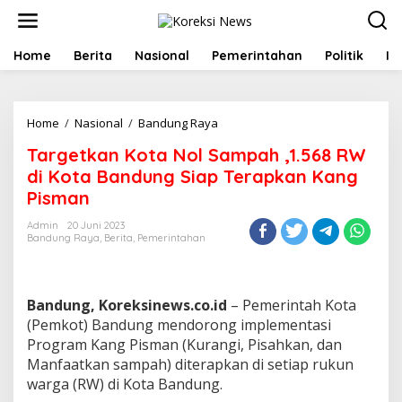
L
e
w
a
Home
Berita
Nasional
Pemerintahan
Politik
In
t
i
k
e
Home
/
Nasional
/
Bandung Raya
T
k
a
Targetkan Kota Nol Sampah ,1.568 RW
o
r
n
g
di Kota Bandung Siap Terapkan Kang
t
e
Pisman
e
t
n
k
Admin
20 Juni 2023
a
Bandung Raya
,
Berita
,
Pemerintahan
n
K
o
t
Bandung, Koreksinews.co.id
– Pemerintah Kota
a
(Pemkot) Bandung mendorong implementasi
N
Program Kang Pisman (Kurangi, Pisahkan, dan
o
Manfaatkan sampah) diterapkan di setiap rukun
l
S
warga (RW) di Kota Bandung.
a