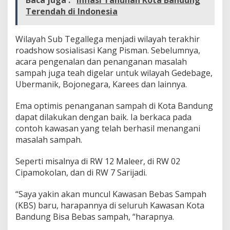
Baca juga :
Inflasi Tahunan Kota Bandung
S
Terendah di Indonesia
i
a
p
Wilayah Sub Tegallega menjadi wilayah terakhir
T
roadshow sosialisasi Kang Pisman. Sebelumnya,
e
acara pengenalan dan penanganan masalah
r
sampah juga teah digelar untuk wilayah Gedebage,
a
p
Ubermanik, Bojonegara, Karees dan lainnya.
k
a
Ema optimis penanganan sampah di Kota Bandung
n
dapat dilakukan dengan baik. Ia berkaca pada
K
contoh kawasan yang telah berhasil menangani
a
n
masalah sampah.
g
P
Seperti misalnya di RW 12 Maleer, di RW 02
i
Cipamokolan, dan di RW 7 Sarijadi.
s
m
a
“Saya yakin akan muncul Kawasan Bebas Sampah
n
(KBS) baru, harapannya di seluruh Kawasan Kota
Bandung Bisa Bebas sampah, “harapnya.