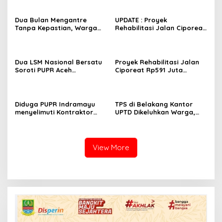
Dua Bulan Mengantre
UPDATE : Proyek
Tanpa Kepastian, Warga
Rehabilitasi Jalan Ciporeat
Keluhkan Lambatnya Cetak
Rp591 Juta Rampung,
KTP-el di Kota Bandung;
Ketebalan Rabat Beton
Kecamatan Babakan
Capai 20–25 Cm
Ciparay Sebut Blangko
Dua LSM Nasional Bersatu
Proyek Rehabilitasi Jalan
Terbatas
Soroti PUPR Aceh
Ciporeat Rp591 Juta
Tenggara, PENJARA dan
Disorot, Diduga Ketebalan
GEPARI Desak Kejati Aceh–
Rabat Beton Baru 3–4 Cm,
Polda Aceh Audit Total
Pelaksana Belum Berikan
Anggaran Rp106 Miliar
Penjelasan
Diduga PUPR Indramayu
TPS di Belakang Kantor
menyelimuti Kontraktor
UPTD Dikeluhkan Warga,
Proyek jalan Nakal, Tak
DLH Kabupaten Bandung
perdulikan adanya
Diminta Beri Penjelasan
Pengaduan
View More