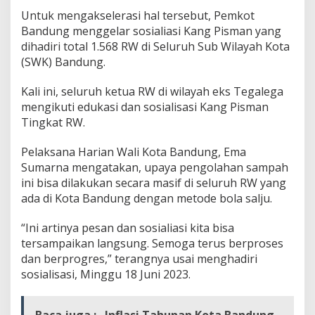
m
Untuk mengakselerasi hal tersebut, Pemkot
p
Bandung menggelar sosialiasi Kang Pisman yang
a
dihadiri total 1.568 RW di Seluruh Sub Wilayah Kota
h
,
(SWK) Bandung.
1
.
Kali ini, seluruh ketua RW di wilayah eks Tegalega
5
mengikuti edukasi dan sosialisasi Kang Pisman
6
Tingkat RW.
8
R
W
Pelaksana Harian Wali Kota Bandung, Ema
d
Sumarna mengatakan, upaya pengolahan sampah
i
ini bisa dilakukan secara masif di seluruh RW yang
K
ada di Kota Bandung dengan metode bola salju.
o
t
a
“Ini artinya pesan dan sosialiasi kita bisa
B
tersampaikan langsung. Semoga terus berproses
a
dan berprogres,” terangnya usai menghadiri
n
sosialisasi, Minggu 18 Juni 2023.
d
u
n
g