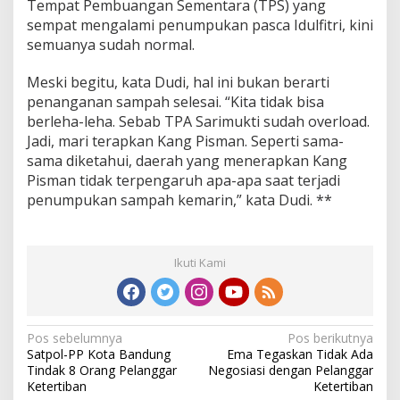
Tempat Pembuangan Sementara (TPS) yang
sempat mengalami penumpukan pasca Idulfitri, kini
semuanya sudah normal.
Meski begitu, kata Dudi, hal ini bukan berarti
penanganan sampah selesai. “Kita tidak bisa
berleha-leha. Sebab TPA Sarimukti sudah overload.
Jadi, mari terapkan Kang Pisman. Seperti sama-
sama diketahui, daerah yang menerapkan Kang
Pisman tidak terpengaruh apa-apa saat terjadi
penumpukan sampah kemarin,” kata Dudi. **
Ikuti Kami
N
Pos sebelumnya
Pos berikutnya
Satpol-PP Kota Bandung
Ema Tegaskan Tidak Ada
a
Tindak 8 Orang Pelanggar
Negosiasi dengan Pelanggar
v
Ketertiban
Ketertiban