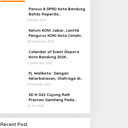
Pansus 8 DPRD Kota Bandung
Bahas Raperda
Keolahragaan Yang Sempat
9 Maret 2024
Tertunda
Ketum KONI Jabar, Lanttik
Pengurus KONI Kota Cimahi
Masa Bakti 2023-2027
28 Desember 2023
Calendar of Event Dispora
Kota Bandung 2024
Diresmikan
2 Desember 2023
Pj. Walikota : Dengan
Keterbatasan, Olahraga di
Cimahi Harus Jadi Industri
20 Oktober 2023
SD N 062 Ciujung Raih
Prestasi Gemilang Pada
Kejuaraan Karate
23 Juli 2023
Dua LSM Nasional Bersatu Soroti
Recent Post