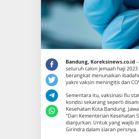
d
u
n
g
M
i
n
t
a
J
a
Bandung, Koreksinews.co.id
–
m
a
seluruh calon jemaah haji 2023
a
berangkat menunaikan ibadahnya
h
yakni vaksin meningitis dan CO
H
a
Sementara itu, vaksinasi flu s
j
i
kondisi sekarang seperti disam
S
Kesehatan Kota Bandung, Jawa 
e
“Dari Kementerian Kesehatan Sa
g
dianjurkan. Untuk yang wajib it
e
r
Girindra dalam siaran persnya.
a