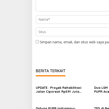
Simpan nama, email, dan situs web saya pa
BERITA TERKAIT
UPDATE : Proyek Rehabilitasi
Dua LSM 
Jalan Ciporeat Rp591 Juta
PUPR Ace
Rampung, Ketebalan Rabat
dan GEPA
Beton Capai 20–25 Cm
Polda Ac
Rp106 Mil
Diduga PUPR Indramayu
TPS di B