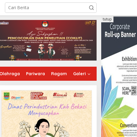
tutup
Olahraga
Pariwara
Ragam
Galeri