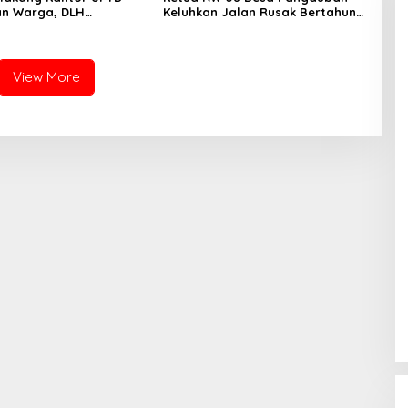
an Warga, DLH
Keluhkan Jalan Rusak Bertahun-
n Bandung Diminta Beri
tahun, Warga Tagih Janji
an
Perbaikan
View More
UPDATE : Proyek Rehabilitasi Jalan