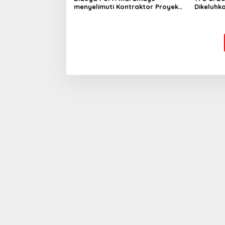
menyelimuti Kontraktor Proyek
Dikeluhk
jalan Nakal, Tak perdulikan
Kabupate
adanya Pengaduan
Penjelas