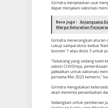
L
Girindra menjelaskan usai menj
e
dapat menjalani vaksinasi meni
n
g
k
Baca juga :
Anjangsana Da
a
p
Warga Kelurahan Pajajara
i
V
a
Girindra menerangkan aturan d
k
cukup sampai dosis kedua. Nam
s
booster 1 atau dosis 3 untuk pa
i
n
“Sekarang yang sedang kami ke
a
s
vaksin COVIDnya, pemeriksaan 
i
jadwalkan untuk vaksinasi meni
pertama Mei 2023 kemarin,” kat
Girindra mengatakan ketersedi
akan meminta penambahan dari
Sedangkan untuk pemberian jum
perkiraan kuota yang diberika