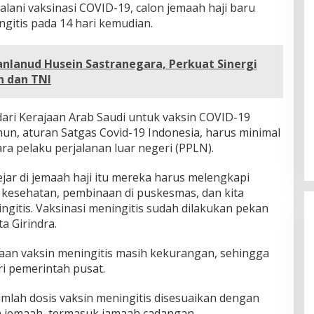
alani vaksinasi COVID-19, calon jemaah haji baru
ngitis pada 14 hari kemudian.
nlanud Husein Sastranegara, Perkuat Sinergi
n dan TNI
ari Kerajaan Arab Saudi untuk vaksin COVID-19
un, aturan Satgas Covid-19 Indonesia, harus minimal
ra pelaku perjalanan luar negeri (PPLN).
jar di jemaah haji itu mereka harus melengkapi
kesehatan, pembinaan di puskesmas, dan kita
ngitis. Vaksinasi meningitis sudah dilakukan pekan
a Girindra.
aan vaksin meningitis masih kekurangan, sehingga
 pemerintah pusat.
lah dosis vaksin meningitis disesuaikan dengan
n jemaah, termasuk jamaah cadangan.