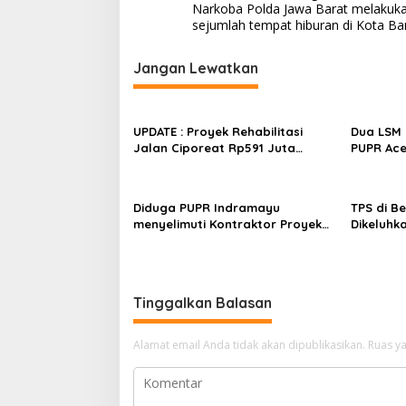
a
Narkoba Polda Jawa Barat melakukan
v
sejumlah tempat hiburan di Kota Ba
i
Jangan Lewatkan
g
a
s
UPDATE : Proyek Rehabilitasi
Dua LSM 
Jalan Ciporeat Rp591 Juta
PUPR Ace
i
Rampung, Ketebalan Rabat
dan GEPA
p
Beton Capai 20–25 Cm
Polda Ac
Rp106 Mil
o
Diduga PUPR Indramayu
TPS di B
menyelimuti Kontraktor Proyek
Dikeluhk
s
jalan Nakal, Tak perdulikan
Kabupate
adanya Pengaduan
Penjelas
Tinggalkan Balasan
Alamat email Anda tidak akan dipublikasikan.
Ruas ya