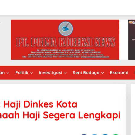
an
Politik
Investigasi
Seni Budaya
Ekonomi
Haji Dinkes Kota
aah Haji Segera Lengkapi