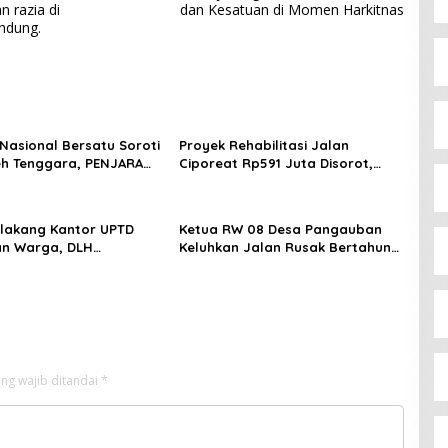
 razia di
dan Kesatuan di Momen Harkitnas
ndung.
Nasional Bersatu Soroti
Proyek Rehabilitasi Jalan
h Tenggara, PENJARA
Ciporeat Rp591 Juta Disorot,
RI Desak Kejati Aceh–
Diduga Ketebalan Rabat Beton
eh Audit Total Anggaran
Baru 3–4 Cm, Pelaksana Belum
iar
Berikan Penjelasan
elakang Kantor UPTD
Ketua RW 08 Desa Pangauban
an Warga, DLH
Keluhkan Jalan Rusak Bertahun-
n Bandung Diminta Beri
tahun, Warga Tagih Janji
an
Perbaikan
ng wajib ditandai
*