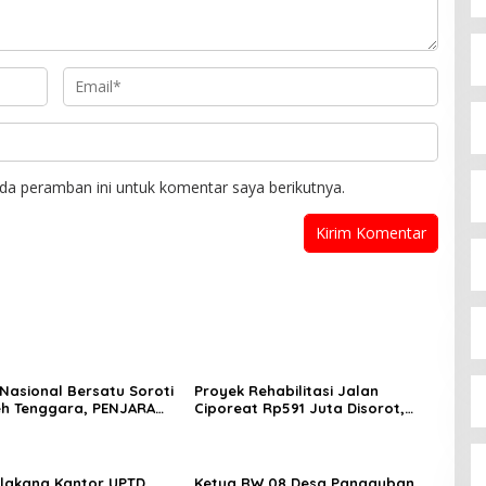
da peramban ini untuk komentar saya berikutnya.
Nasional Bersatu Soroti
Proyek Rehabilitasi Jalan
h Tenggara, PENJARA
Ciporeat Rp591 Juta Disorot,
RI Desak Kejati Aceh–
Diduga Ketebalan Rabat Beton
eh Audit Total Anggaran
Baru 3–4 Cm, Pelaksana Belum
iar
Berikan Penjelasan
elakang Kantor UPTD
Ketua RW 08 Desa Pangauban