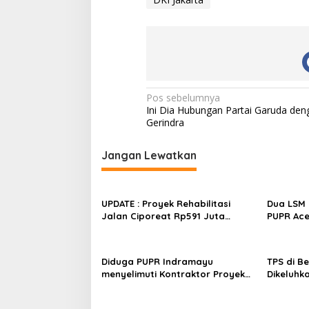
k
S
e
k
i
t
a
r
N
Pos sebelumnya
Ini Dia Hubungan Partai Garuda den
a
Gerindra
v
i
Jangan Lewatkan
g
a
UPDATE : Proyek Rehabilitasi
Dua LSM 
s
Jalan Ciporeat Rp591 Juta
PUPR Ace
Rampung, Ketebalan Rabat
dan GEPA
i
Beton Capai 20–25 Cm
Polda Ac
p
Rp106 Mil
Diduga PUPR Indramayu
TPS di B
o
menyelimuti Kontraktor Proyek
Dikeluhk
jalan Nakal, Tak perdulikan
Kabupate
s
adanya Pengaduan
Penjelas