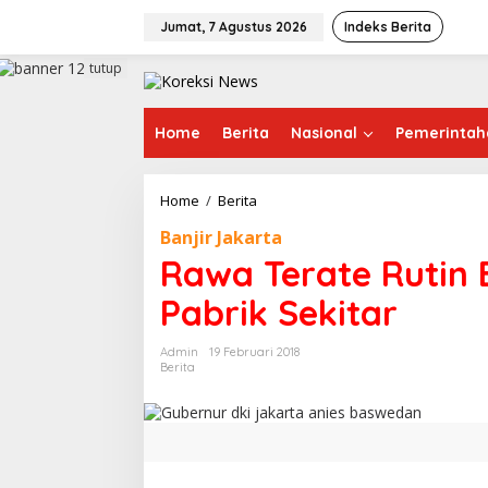
L
e
Jumat, 7 Agustus 2026
Indeks Berita
w
a
tutup
t
i
k
Home
Berita
Nasional
Pemerintah
e
k
o
Home
/
Berita
R
n
a
t
Banjir Jakarta
w
e
a
Rawa Terate Rutin B
n
T
e
Pabrik Sekitar
r
a
Admin
19 Februari 2018
t
Berita
e
R
u
t
i
n