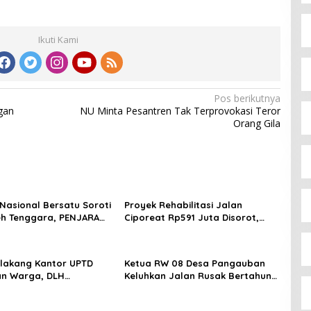
Ikuti Kami
Pos berikutnya
gan
NU Minta Pesantren Tak Terprovokasi Teror
Orang Gila
Nasional Bersatu Soroti
Proyek Rehabilitasi Jalan
h Tenggara, PENJARA
Ciporeat Rp591 Juta Disorot,
RI Desak Kejati Aceh–
Diduga Ketebalan Rabat Beton
eh Audit Total Anggaran
Baru 3–4 Cm, Pelaksana Belum
iar
Berikan Penjelasan
elakang Kantor UPTD
Ketua RW 08 Desa Pangauban
an Warga, DLH
Keluhkan Jalan Rusak Bertahun-
n Bandung Diminta Beri
tahun, Warga Tagih Janji
an
Perbaikan