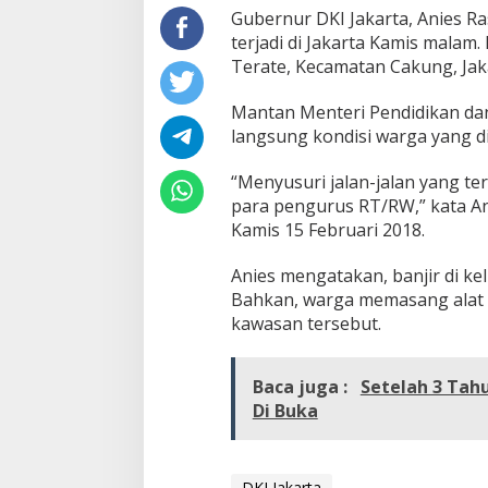
B
Gubernur DKI Jakarta, Anies Ra
a
terjadi di Jakarta Kamis malam
n
Terate, Kecamatan Cakung, Jak
j
i
r
Mantan Menteri Pendidikan da
,
langsung kondisi warga yang dil
A
n
“Menyusuri jalan-jalan yang t
i
e
para pengurus RT/RW,” kata An
s
Kamis 15 Februari 2018.
B
a
Anies mengatakan, banjir di kel
k
Bahkan, warga memasang alat pe
a
l
kawasan tersebut.
C
e
k
Baca juga :
Setelah 3 Tah
P
Di Buka
a
b
r
i
DKI Jakarta