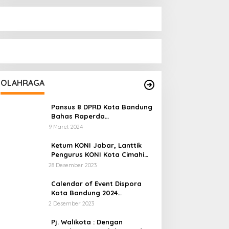
OLAHRAGA
Pansus 8 DPRD Kota Bandung
Bahas Raperda
Keolahragaan Yang Sempat
9 Maret 2024
Tertunda
Ketum KONI Jabar, Lanttik
Pengurus KONI Kota Cimahi
Masa Bakti 2023-2027
28 Desember 2023
Calendar of Event Dispora
Kota Bandung 2024
Diresmikan
2 Desember 2023
Pj. Walikota : Dengan