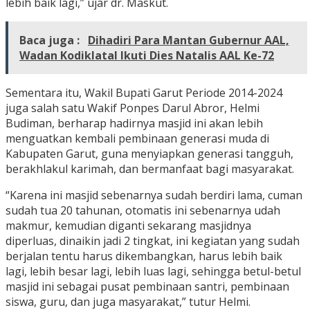
lebih baik lagi,” ujar dr. Maskut.
Baca juga :
Dihadiri Para Mantan Gubernur AAL,
Wadan Kodiklatal Ikuti Dies Natalis AAL Ke-72
Sementara itu, Wakil Bupati Garut Periode 2014-2024
juga salah satu Wakif Ponpes Darul Abror, Helmi
Budiman, berharap hadirnya masjid ini akan lebih
menguatkan kembali pembinaan generasi muda di
Kabupaten Garut, guna menyiapkan generasi tangguh,
berakhlakul karimah, dan bermanfaat bagi masyarakat.
“Karena ini masjid sebenarnya sudah berdiri lama, cuman
sudah tua 20 tahunan, otomatis ini sebenarnya udah
makmur, kemudian diganti sekarang masjidnya
diperluas, dinaikin jadi 2 tingkat, ini kegiatan yang sudah
berjalan tentu harus dikembangkan, harus lebih baik
lagi, lebih besar lagi, lebih luas lagi, sehingga betul-betul
masjid ini sebagai pusat pembinaan santri, pembinaan
siswa, guru, dan juga masyarakat,” tutur Helmi.