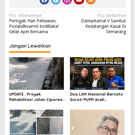
N
Pos sebelumnya
Pos berikutnya
Peringati Hari Pahlawan,
Danlantamal V Sambut
a
Puslatdiksarmil Kodiklatal
Kedatangan Kasal Di
v
Gelar Apel Bersama
Semarang
i
Jangan Lewatkan
g
a
s
i
p
o
UPDATE : Proyek
Dua LSM Nasional Bersatu
s
Rehabilitasi Jalan Ciporeat
Soroti PUPR Aceh
Rp591 Juta Rampung,
Tenggara, PENJARA dan
Ketebalan Rabat Beton
GEPARI Desak Kejati Aceh–
Capai 20–25 Cm
Polda Aceh Audit Total
Anggaran Rp106 Miliar