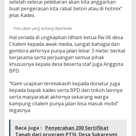
setelah selesai pelebaran akan kita anggarkan
k
buat pengerasan kita rabat beton atau di hotmix”
s
jelas Kades.
e
s
j
Foto Jalan yang sedang diperbaiki
a
Hal senada di ungkapkan Idham ketua Rw 06 desa
l
a
Citalem kepada awak media, sangat bahagia dan
n
gembira akhirnya punya jalan lebar 3 meter berkat
M
kerjasama serta perjuangan semua pihak
a
khususnya kepala desa beserta staf juga Anggota
s
u
BPD.
k
M
“Kami ucapkan terimakasih kepada donatur juga
o
kepada bapak kades serta BPD dan tokoh lainnya
b
serta masyarakat akhirnya sekarang warga
i
l
kampung citalem punya jalan bisa masuk mobil”
tegasnya.
Baca juga :
Penyerahan 200 Sertifikat
Tanah dari program PTSL Desa Sukaresmi