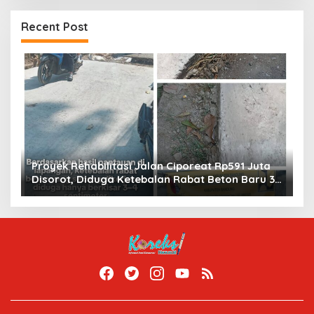
Recent Post
Proyek Rehabilitasi Jalan Ciporeat Rp591 Juta
M
Disorot, Diduga Ketebalan Rabat Beton Baru 3–
a
4 Cm, Pelaksana Belum Berikan Penjelasan
Be