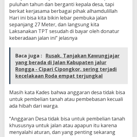
c
puluhan tahun dan berganti kepala desa, tapi
a
berkat kerjasama berbagai pihak alhamdulillah
m
Hari ini bisa kita bikin lebar pembuka jalan
a
sepanjang 27 Meter, dan langsung kita
t
Laksanakan TPT sesudah di bayar oleh donatur
a
n
keberadaan jalan ini” jelasnya
C
i
p
Baca juga :
Rusak, Tanjakan Kawungjajar
o
yang berada di Jalan Kabupaten jalur
n
Rongga - Cipari Cipongkor, sering terjadi
g
k
kecelakaan Roda empat terjungkal
o
r
K
Masih kata Kades bahwa anggaran desa tidak bisa
B
untuk pembelian tanah atau pembebasan kecuali
B
ada hibah dari warga.
P
u
“Anggaran Desa tidak bisa untuk pembelian tanah
n
y
khususnya untuk jalan atau apapun itu karena
a
menyalahi aturan, dan yang penting sekarang
a