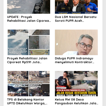
UPDATE : Proyek
Dua LSM Nasional Bersatu
Rehabilitasi Jalan Ciporeat
Soroti PUPR Aceh
Rp591 Juta Rampung,
Tenggara, PENJARA dan
Ketebalan Rabat Beton
GEPARI Desak Kejati Aceh–
Capai 20–25 Cm
Polda Aceh Audit Total
Anggaran Rp106 Miliar
Proyek Rehabilitasi Jalan
Diduga PUPR Indramayu
Ciporeat Rp591 Juta
menyelimuti Kontraktor
Disorot, Diduga Ketebalan
Proyek jalan Nakal, Tak
Rabat Beton Baru 3–4 Cm,
perdulikan adanya
Pelaksana Belum Berikan
Pengaduan
Penjelasan
TPS di Belakang Kantor
Ketua RW 08 Desa
UPTD Dikeluhkan Warga,
Pangauban Keluhkan Jalan