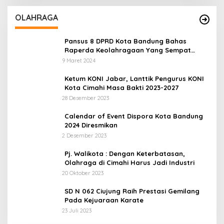
OLAHRAGA
Pansus 8 DPRD Kota Bandung Bahas
Raperda Keolahragaan Yang Sempat
Tertunda
9 Maret 2024
Ketum KONI Jabar, Lanttik Pengurus KONI
Kota Cimahi Masa Bakti 2023-2027
28 Desember 2023
Calendar of Event Dispora Kota Bandung
2024 Diresmikan
2 Desember 2023
Pj. Walikota : Dengan Keterbatasan,
Olahraga di Cimahi Harus Jadi Industri
20 Oktober 2023
SD N 062 Ciujung Raih Prestasi Gemilang
Pada Kejuaraan Karate
23 Juli 2023