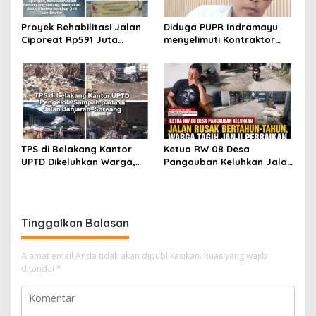
Proyek Rehabilitasi Jalan
Diduga PUPR Indramayu
Ciporeat Rp591 Juta
menyelimuti Kontraktor
Disorot, Diduga Ketebalan
Proyek jalan Nakal, Tak
Rabat Beton Baru 3–4 Cm,
perdulikan adanya
Pelaksana Belum Berikan
Pengaduan
Penjelasan
TPS di Belakang Kantor
Ketua RW 08 Desa
UPTD Dikeluhkan Warga,
Pangauban Keluhkan Jalan
DLH Kabupaten Bandung
Rusak Bertahun-tahun,
Diminta Beri Penjelasan
Warga Tagih Janji
Perbaikan
Tinggalkan Balasan
Alamat email Anda tidak akan dipublikasikan.
Ruas yang wajib
ditandai
*