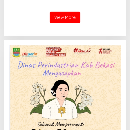
DLH Kabupaten Bandung
Rusak Bertahun-tahun,
Diminta Beri Penjelasan
Warga Tagih Janji
Perbaikan
View More