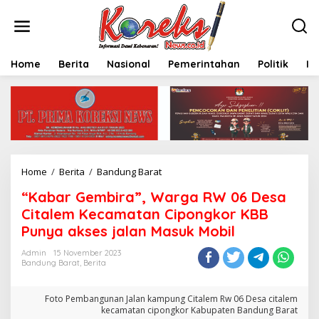
L
e
w
a
t
Home
Berita
Nasional
Pemerintahan
Politik
In
i
k
e
k
o
n
t
e
Home
/
Berita
/
Bandung Barat
"
n
K
“Kabar Gembira”, Warga RW 06 Desa
a
b
Citalem Kecamatan Cipongkor KBB
a
Punya akses jalan Masuk Mobil
r
G
Admin
15 November 2023
e
Bandung Barat
,
Berita
m
b
Foto Pembangunan Jalan kampung Citalem Rw 06 Desa citalem
i
kecamatan cipongkor Kabupaten Bandung Barat
r