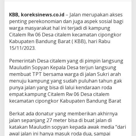
a
"
,
KBB, koreksinews.co.id
– Jalan merupakan akses
W
penting perekonomian dan juga aspek sosial bagi
a
warga masyarakat hal ini terjadi di kampung
r
Citalem Rw 06 Desa citalem kecamatan cipongkor
g
Kabupaten Bandung Barat ( KBB), hari Rabu
a
R
15/11/2023.
W
0
Pemerintah Desa citalem yang di pimpin langsung
6
Mauludin Sopyan Kepala Desa terjun langsung
D
membuat TPT bersama warga di jalan Sukri arah
e
s
menuju kampung yang sudah puluhan tahun gak
a
punya jalan yang bisa di lalui kendaraan roda
C
empat.kampung Citalem Rw 06 Desa citalem
i
kecamatan cipongkor Kabupaten Bandung Barat
t
a
l
Berkat ada donatur yang memberikan akhirnya
e
jalan sepanjang 27 meter bisa di buat jalan di
m
katakan Mauludin sopyan kepada awak media “dari
K
awal jalan ini hanya masuk roda dua, sampai
e