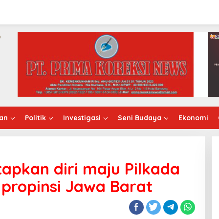
an
Politik
Investigasi
Seni Budaya
Ekonomi
apkan diri maju Pilkada
propinsi Jawa Barat