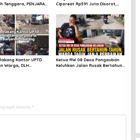
h Tenggara, PENJARA
Ciporeat Rp591 Juta Disorot,
RI Desak Kejati Aceh–
Diduga Ketebalan Rabat Beton
eh Audit Total Anggaran
Baru 3–4 Cm, Pelaksana Belum
iar
Berikan Penjelasan
elakang Kantor UPTD
Ketua RW 08 Desa Pangauban
an Warga, DLH
Keluhkan Jalan Rusak Bertahun-
n Bandung Diminta Beri
tahun, Warga Tagih Janji
an
Perbaikan
ng wajib ditandai
*