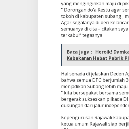
yang menginginkan maju di pi
” Dorongan do’a Restu agar sem
tokoh di kabupaten subang , 
Agar segalanya di beri kelanca
semuanya di cita – citakan sa
terkabul” tegasnya
Baca juga :
Heroik! Damk
Kebakaran Hebat Pabrik Pl
Hal senada di jelaskan Deden 
bahwa semua DPC berjumlah 30
menjadikan Subang lebih maju
” kita bersepakat bersama se
bergerak sukseskan pilkada DI
dukungan dari jalur independe
Kepengurusan Rajawali kabupa
ketua umum Rajawali siap berj