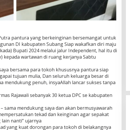
Putra pantura yang berkeinginan bersemangat untuk
unan DI kabupaten Subang Siap wakafkan diri maju
kada) Bupati 2024 melalui jalur Independent, hal itu di
y) kepada wartawan di ruang kerjanya Sabtu
saya bersama para tokoh khususnya pantura siap
apai tujuan mulia, Dan seluruh keluarga besar di
mua mendukung penuh, insyaAllah lancar sukses tanpa
as Rajawali sebanyak 30 ketua DPC se kabupaten
ma – sama mendukung saya dan akan bermusyawarah
 mempersatukan tekad dan keinginan agar sepakat
ain nanti” ujarnya
ad yang kuat dorongan para tokoh di belakangnya