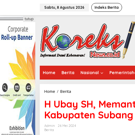
L
e
Sabtu, 8 Agustus 2026
Indeks Berita
w
a
tutup
t
i
k
e
k
o
n
t
e
Home
Berita
Nasional
Pemerintah
n
Home
/
Berita
H
U
H Ubay SH, Memant
b
a
Kabupaten Subang 
y
S
H
Admin
26 Mei 2024
,
Berita
M