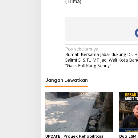
( Bima)
N
Pos sebelumnya
Rumah Bersama Jabar dukung Dr. H
a
Salimi S. S.T., MT jadi Wali Kota Ban
v
“Gass Full Kang Sonny”
i
Jangan Lewatkan
g
a
s
i
p
o
s
UPDATE : Proyek Rehabilitasi
Dua LSM 