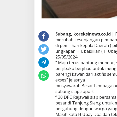
a
w
a
B
a
r
a
Subang, koreksinews.co.id
| 
t
merubah kesenjangan pembang
di pemilihan kepala Daerah ( pil
ungkapan H Ubaidillah ( H Uba
25/05/2024
” Maju terus pantang mundur, 
berjibaku berjihad untuk mengg
barengi kawan dari aktifis se
exses” jelasnya
musyawarah Besar Lembaga orm
subang siap suport
” 30 DPC Rajawali siap bersa
besar di Tanjung Siang untuk
bergabung dengan warga yang l
Masih kata H Ubay Doa dan tek