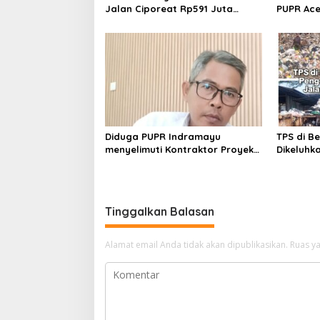
Jalan Ciporeat Rp591 Juta
PUPR Ace
Rampung, Ketebalan Rabat
dan GEPA
Beton Capai 20–25 Cm
Polda Ac
Rp106 Mil
Diduga PUPR Indramayu
TPS di B
menyelimuti Kontraktor Proyek
Dikeluhk
jalan Nakal, Tak perdulikan
Kabupate
adanya Pengaduan
Penjelas
Tinggalkan Balasan
Alamat email Anda tidak akan dipublikasikan.
Ruas ya