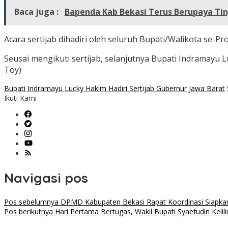
Baca juga :
Bapenda Kab Bekasi Terus Berupaya Tin
Acara sertijab dihadiri oleh seluruh Bupati/Walikota se-P
Seusai mengikuti sertijab, selanjutnya Bupati Indramayu
Toy)
Bupati Indramayu Lucky Hakim Hadiri Sertijab Gubernur Jawa Barat
Ikuti Kami
Navigasi pos
Pos sebelumnya
DPMD Kabupaten Bekasi Rapat Koordinasi Siapka
Pos berikutnya
Hari Pertama Bertugas, Wakil Bupati Syaefudin Ke