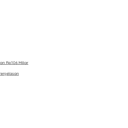
n Rp106 Miliar
Penjelasan