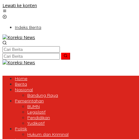
Lewati ke konten
Indeks Berita
Home
Berita
Nasional
Bandung Raya
Pemerintahan
BUMN
Legislatif
Pendidikan
Yudikatif
Politik
Hukum dan Kriminal