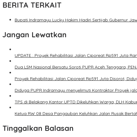
BERITA TERKAIT
Bupati Indramayu Lucky Hakim Hadiri Sertijab Gubernur Jaw
Jangan Lewatkan
UPDATE : Proyek Rehabilitasi Jalan Ciporeat Rp591 Juta 
Dua LSM Nasional Bersatu Soroti PUPR Aceh Tenggara, PENJ
Proyek Rehabilitasi Jalan Ciporeat Rp591 Juta Disorot, Di
Diduga PUPR Indramayu menyelimuti Kontraktor Proyek jal
TPS di Belakang Kantor UPTD Dikeluhkan Warga, DLH Kabup
Ketua RW 08 Desa Pangauban Keluhkan Jalan Rusak Bertah
Tinggalkan Balasan