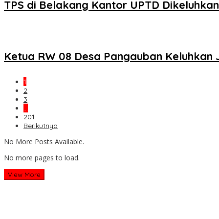
TPS di Belakang Kantor UPTD Dikeluhka
Ketua RW 08 Desa Pangauban Keluhkan Ja
1
2
3
…
201
Berikutnya
No More Posts Available.
No more pages to load.
View More