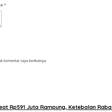
dai
*
uk komentar saya berikutnya.
oreat Rp591 Juta Rampung, Ketebalan Rab