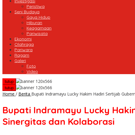
Investigasi
Peristiwa
Seni Budaya
Gaya Hidup
Hiburan
Keagamaan
Pariwisata
Ekonomi
Olahraga
Pariwara
Ragam
Galeri
Foto
Video
tutup
tutup
Home
/
Berita
Bupati Indramayu Lucky Hakim Hadiri Sertijab Gubern
Bupati Indramayu Lucky Hakim
Sinergitas dan Kolaborasi