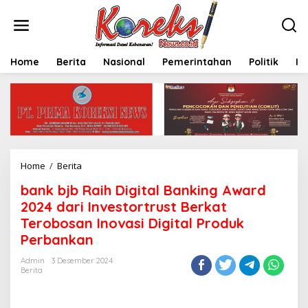
L
e
w
a
t
Home
Berita
Nasional
Pemerintahan
Politik
In
i
k
e
k
o
n
t
e
Home
/
Berita
b
n
a
bank bjb Raih Digital Banking Award
n
k
2024 dari Investortrust Berkat
b
Terobosan Inovasi Digital Produk
j
Perbankan
b
R
Admin
3 Desember 2024
a
Berita
i
h
D