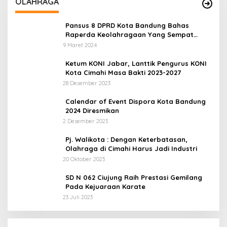
OLAHRAGA
Pansus 8 DPRD Kota Bandung Bahas
Raperda Keolahragaan Yang Sempat
Tertunda
9 Maret 2024
Ketum KONI Jabar, Lanttik Pengurus KONI
Kota Cimahi Masa Bakti 2023-2027
28 Desember 2023
Calendar of Event Dispora Kota Bandung
2024 Diresmikan
2 Desember 2023
Pj. Walikota : Dengan Keterbatasan,
Olahraga di Cimahi Harus Jadi Industri
20 Oktober 2023
SD N 062 Ciujung Raih Prestasi Gemilang
Pada Kejuaraan Karate
23 Juli 2023