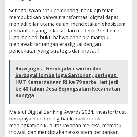
e
Sebagai salah satu pemenang, bank bjb telah
r
b
membuktikan bahwa transformasi digital dapat
a
menjadi pilar utama dalam menciptakan ekosistem
n
perbankan yang inklusif dan modern. Prestasi ini
k
juga menjadi bukti bahwa bank bjb mampu
a
n
menjawab tantangan era digital dengan
pendekatan yang strategis dan inovatif.
Baca juga :
Gerak jalan santai dan
berbagai lomba juga Santunan, peringati
HUT Kemerdekaan RI ke 79 serta Hari jadi
ke 40 tahun Desa Bojongsalam Kecamatan
Rongga
Melalui Digital Banking Awards 2024, Investortrust
berupaya mendorong bank-bank untuk
meningkatkan kualitas layanan mereka, memacu
inovasi, dan menciptakan ekosistem perbankan