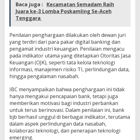
Baca juga :
Kecamatan Semadam Raih
o
s
Juara ke-3 Lomba Poskamling Se-Aceh
a
Tenggara
n
I
n
Penilaian penghargaan dilakukan oleh dewan juri
o
yang terdiri dari para pakar digital banking dan
v
pengamat industri keuangan. Penilaian mengacu
a
s
pada indikator utama yang ditetapkan Otoritas Jasa
i
Keuangan (OJK), seperti tata kelola teknologi
D
informasi, manajemen risiko TI, perlindungan data,
i
hingga pengalaman nasabah.
g
i
t
IBC menyampaikan bahwa penghargaan ini tidak
a
hanya mengakui pencapaian bank, tetapi juga
l
memberikan motivasi bagi industri perbankan
P
untuk terus berinovasi. Dalam penilaian ini, bank
r
bjb berhasil unggul di berbagai indikator, terutama
o
d
dalam aspek perlindungan data nasabah,
u
kolaborasi teknologi, dan penerapan teknologi
k
emerging.
P