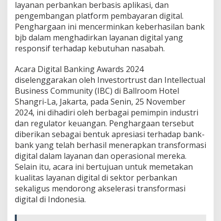
layanan perbankan berbasis aplikasi, dan
i
I
pengembangan platform pembayaran digital.
n
Penghargaan ini mencerminkan keberhasilan bank
v
bjb dalam menghadirkan layanan digital yang
e
responsif terhadap kebutuhan nasabah.
s
t
o
Acara Digital Banking Awards 2024
r
diselenggarakan oleh Investortrust dan Intellectual
t
Business Community (IBC) di Ballroom Hotel
r
Shangri-La, Jakarta, pada Senin, 25 November
u
2024, ini dihadiri oleh berbagai pemimpin industri
s
t
dan regulator keuangan. Penghargaan tersebut
B
diberikan sebagai bentuk apresiasi terhadap bank-
e
bank yang telah berhasil menerapkan transformasi
r
digital dalam layanan dan operasional mereka.
k
a
Selain itu, acara ini bertujuan untuk memetakan
t
kualitas layanan digital di sektor perbankan
T
sekaligus mendorong akselerasi transformasi
e
digital di Indonesia.
r
o
b