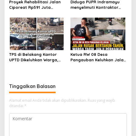
Proyek Rehabilitasi Jalan
Diduga PUPR Indramayu
Ciporeat Rp591 Juta
menyelimuti Kontraktor
Disorot, Diduga Ketebalan
Proyek jalan Nakal, Tak
Rabat Beton Baru 3–4 Cm,
perdulikan adanya
Pelaksana Belum Berikan
Pengaduan
Penjelasan
TPS di Belakang Kantor
Ketua RW 08 Desa
UPTD Dikeluhkan Warga,
Pangauban Keluhkan Jalan
DLH Kabupaten Bandung
Rusak Bertahun-tahun,
Diminta Beri Penjelasan
Warga Tagih Janji
Perbaikan
Tinggalkan Balasan
Alamat email Anda tidak akan dipublikasikan.
Ruas yang wajib
ditandai
*