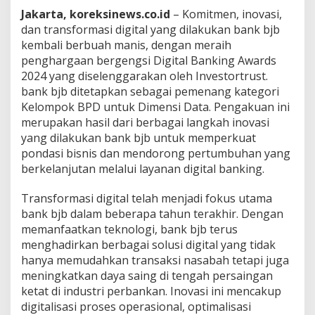
i
Jakarta, koreksinews.co.id
– Komitmen, inovasi,
g
dan transformasi digital yang dilakukan bank bjb
i
kembali berbuah manis, dengan meraih
t
a
penghargaan bergengsi Digital Banking Awards
l
2024 yang diselenggarakan oleh Investortrust.
B
bank bjb ditetapkan sebagai pemenang kategori
a
Kelompok BPD untuk Dimensi Data. Pengakuan ini
n
k
merupakan hasil dari berbagai langkah inovasi
i
yang dilakukan bank bjb untuk memperkuat
n
pondasi bisnis dan mendorong pertumbuhan yang
g
berkelanjutan melalui layanan digital banking.
A
w
a
Transformasi digital telah menjadi fokus utama
r
bank bjb dalam beberapa tahun terakhir. Dengan
d
memanfaatkan teknologi, bank bjb terus
2
menghadirkan berbagai solusi digital yang tidak
0
hanya memudahkan transaksi nasabah tetapi juga
2
4
meningkatkan daya saing di tengah persaingan
d
ketat di industri perbankan. Inovasi ini mencakup
a
digitalisasi proses operasional, optimalisasi
r