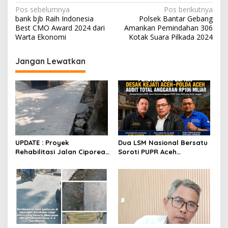
N
Pos sebelumnya
Pos berikutnya
bank bjb Raih Indonesia
Polsek Bantar Gebang
a
Best CMO Award 2024 dari
Amankan Pemindahan 306
v
Warta Ekonomi
Kotak Suara Pilkada 2024
i
Jangan Lewatkan
g
a
s
i
p
o
UPDATE : Proyek
Dua LSM Nasional Bersatu
s
Rehabilitasi Jalan Ciporeat
Soroti PUPR Aceh
Rp591 Juta Rampung,
Tenggara, PENJARA dan
Ketebalan Rabat Beton
GEPARI Desak Kejati Aceh–
Capai 20–25 Cm
Polda Aceh Audit Total
Anggaran Rp106 Miliar