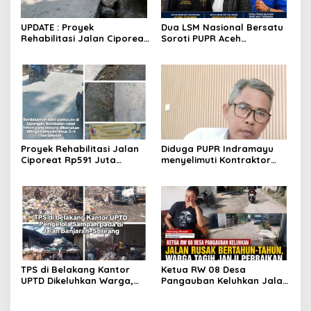
UPDATE : Proyek
Dua LSM Nasional Bersatu
Rehabilitasi Jalan Ciporeat
Soroti PUPR Aceh
Rp591 Juta Rampung,
Tenggara, PENJARA dan
Ketebalan Rabat Beton
GEPARI Desak Kejati Aceh–
Capai 20–25 Cm
Polda Aceh Audit Total
Anggaran Rp106 Miliar
Proyek Rehabilitasi Jalan
Diduga PUPR Indramayu
Ciporeat Rp591 Juta
menyelimuti Kontraktor
Disorot, Diduga Ketebalan
Proyek jalan Nakal, Tak
Rabat Beton Baru 3–4 Cm,
perdulikan adanya
Pelaksana Belum Berikan
Pengaduan
Penjelasan
TPS di Belakang Kantor
Ketua RW 08 Desa
UPTD Dikeluhkan Warga,
Pangauban Keluhkan Jalan
DLH Kabupaten Bandung
Rusak Bertahun-tahun,
Diminta Beri Penjelasan
Warga Tagih Janji