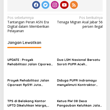
N
Pos sebelumnya
Pos berikutnya
Tantangan Peran ASN Era
Tenaga Migran Asal Jabar 56
a
Digital dalam Memberikan
persen Ilegal
v
Pelayanan
i
Jangan Lewatkan
g
a
s
UPDATE : Proyek
Dua LSM Nasional Bersatu
Rehabilitasi Jalan Ciporeat
Soroti PUPR Aceh
i
Rp591 Juta Rampung,
Tenggara, PENJARA dan
p
Ketebalan Rabat Beton
GEPARI Desak Kejati Aceh–
Capai 20–25 Cm
Polda Aceh Audit Total
o
Proyek Rehabilitasi Jalan
Diduga PUPR Indramayu
Anggaran Rp106 Miliar
Ciporeat Rp591 Juta
menyelimuti Kontraktor
s
Disorot, Diduga Ketebalan
Proyek jalan Nakal, Tak
Rabat Beton Baru 3–4 Cm,
perdulikan adanya
Pelaksana Belum Berikan
Pengaduan
TPS di Belakang Kantor
Ketua RW 08 Desa
Penjelasan
UPTD Dikeluhkan Warga,
Pangauban Keluhkan Jalan
DLH Kabupaten Bandung
Rusak Bertahun-tahun,