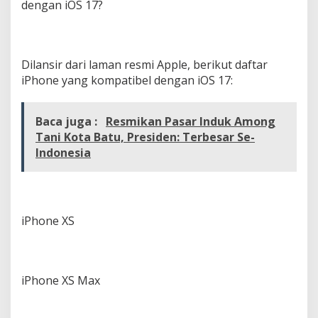
dengan iOS 17?
j
a
y
a
n
Dilansir dari laman resmi Apple, berikut daftar
g
iPhone yang kompatibel dengan iOS 17:
K
o
m
Baca juga :
p
Resmikan Pasar Induk Among
a
Tani Kota Batu, Presiden: Terbesar Se-
t
Indonesia
i
b
e
l
?
iPhone XS
iPhone XS Max