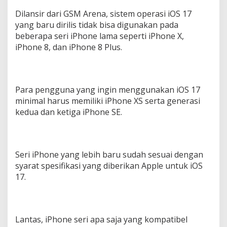
S
i
Dilansir dari GSM Arena, sistem operasi iOS 17
m
yang baru dirilis tidak bisa digunakan pada
a
beberapa seri iPhone lama seperti iPhone X,
k
iPhone 8, dan iPhone 8 Plus.
F
i
t
u
r
Para pengguna yang ingin menggunakan iOS 17
d
minimal harus memiliki iPhone XS serta generasi
a
kedua dan ketiga iPhone SE.
n
i
P
h
o
Seri iPhone yang lebih baru sudah sesuai dengan
n
syarat spesifikasi yang diberikan Apple untuk iOS
e
17.
M
a
n
a
S
Lantas, iPhone seri apa saja yang kompatibel
a