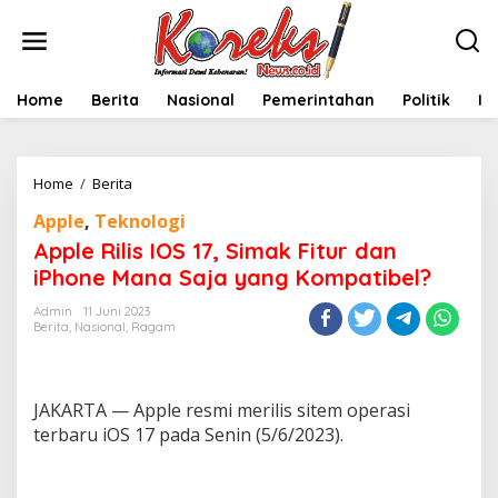
L
e
w
a
t
Home
Berita
Nasional
Pemerintahan
Politik
In
i
k
e
k
Home
/
Berita
A
o
p
n
Apple
,
Teknologi
p
t
l
Apple Rilis IOS 17, Simak Fitur dan
e
e
n
iPhone Mana Saja yang Kompatibel?
R
i
Admin
11 Juni 2023
l
Berita
,
Nasional
,
Ragam
i
s
I
O
JAKARTA — Apple resmi merilis sitem operasi
S
terbaru iOS 17 pada Senin (5/6/2023).
1
7
,