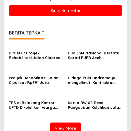
BERITA TERKAIT
UPDATE : Proyek
Dua LSM Nasional Bersatu
Rehabilitasi Jalan Ciporeat
Soroti PUPR Aceh
Rp591 Juta Rampung,
Tenggara, PENJARA dan
Ketebalan Rabat Beton
GEPARI Desak Kejati Aceh–
Capai 20–25 Cm
Polda Aceh Audit Total
Anggaran Rp106 Miliar
Proyek Rehabilitasi Jalan
Diduga PUPR Indramayu
Ciporeat Rp591 Juta
menyelimuti Kontraktor
Disorot, Diduga Ketebalan
Proyek jalan Nakal, Tak
Rabat Beton Baru 3–4 Cm,
perdulikan adanya
Pelaksana Belum Berikan
Pengaduan
Penjelasan
TPS di Belakang Kantor
Ketua RW 08 Desa
UPTD Dikeluhkan Warga,
Pangauban Keluhkan Jalan
DLH Kabupaten Bandung
Rusak Bertahun-tahun,
Diminta Beri Penjelasan
Warga Tagih Janji
Perbaikan
View More