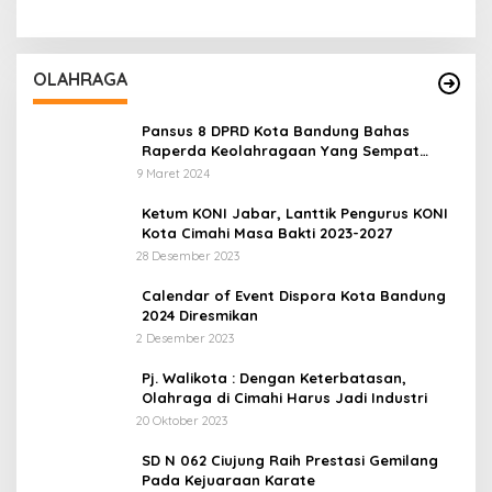
OLAHRAGA
Pansus 8 DPRD Kota Bandung Bahas
Raperda Keolahragaan Yang Sempat
Tertunda
9 Maret 2024
Ketum KONI Jabar, Lanttik Pengurus KONI
Kota Cimahi Masa Bakti 2023-2027
28 Desember 2023
Calendar of Event Dispora Kota Bandung
2024 Diresmikan
2 Desember 2023
Pj. Walikota : Dengan Keterbatasan,
Olahraga di Cimahi Harus Jadi Industri
20 Oktober 2023
SD N 062 Ciujung Raih Prestasi Gemilang
Pada Kejuaraan Karate