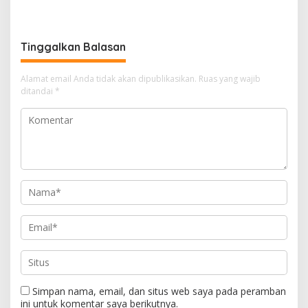
Diminta Beri Penjelasan
Warga Tagih Janji
Perbaikan
Tinggalkan Balasan
Alamat email Anda tidak akan dipublikasikan.
Ruas yang wajib
ditandai
*
Simpan nama, email, dan situs web saya pada peramban
ini untuk komentar saya berikutnya.