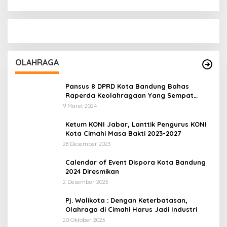
OLAHRAGA
Pansus 8 DPRD Kota Bandung Bahas
Raperda Keolahragaan Yang Sempat
Tertunda
9 Maret 2024
Ketum KONI Jabar, Lanttik Pengurus KONI
Kota Cimahi Masa Bakti 2023-2027
28 Desember 2023
Calendar of Event Dispora Kota Bandung
2024 Diresmikan
2 Desember 2023
Pj. Walikota : Dengan Keterbatasan,
Olahraga di Cimahi Harus Jadi Industri
20 Oktober 2023