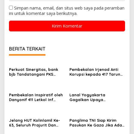
Simpan nama, email, dan situs web saya pada peramban
ini untuk komentar saya berikutnya.
BERITA TERKAIT
Perkuat Sinergitas, bank
Pembekalan Irjenad Anti
bjb Tandatangani PKS
Korupsi kepada 417 Taruna
Penggunaan Produk dan
Akmil
Jasa Layanan Perbankan
dengan TNI Angkatan Laut
Pembekalan Inspiratif oleh
Lanal Yogyakarta
Danyonif 411 Letkol Inf
Gagalkan Upaya
Subandi untuk Taruna Akmil
Penyelundupan 5.605 Ekor
Tingkat IV
Benih Bening Lobster
Jelang HUT Kolinlamil Ke-
Panglima TNI Siap Kirim
63, Seluruh Prajurit Dan
Pasukan Ke Gaza Jika Ada
PNS Kolinlamil Siapkan
Mandat Dari PBB