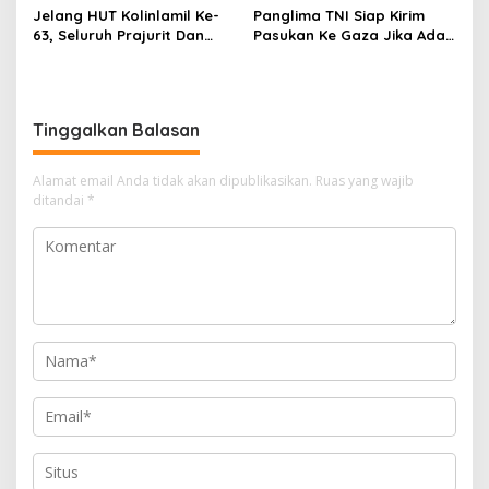
Jelang HUT Kolinlamil Ke-
Panglima TNI Siap Kirim
63, Seluruh Prajurit Dan
Pasukan Ke Gaza Jika Ada
PNS Kolinlamil Siapkan
Mandat Dari PBB
Penampilan Terbaik
Tinggalkan Balasan
Alamat email Anda tidak akan dipublikasikan.
Ruas yang wajib
ditandai
*