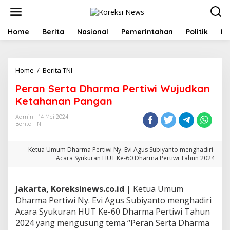
L
e
w
a
Home
Berita
Nasional
Pemerintahan
Politik
In
t
i
k
e
Home
/
Berita TNI
P
k
e
Peran Serta Dharma Pertiwi Wujudkan
o
r
n
a
Ketahanan Pangan
t
n
e
S
Admin
14 Mei 2024
n
Berita TNI
e
r
t
Ketua Umum Dharma Pertiwi Ny. Evi Agus Subiyanto menghadiri
a
Acara Syukuran HUT Ke-60 Dharma Pertiwi Tahun 2024
D
h
a
Jakarta, Koreksinews.co.id |
Ketua Umum
r
Dharma Pertiwi Ny. Evi Agus Subiyanto menghadiri
m
a
Acara Syukuran HUT Ke-60 Dharma Pertiwi Tahun
P
2024 yang mengusung tema “Peran Serta Dharma
e