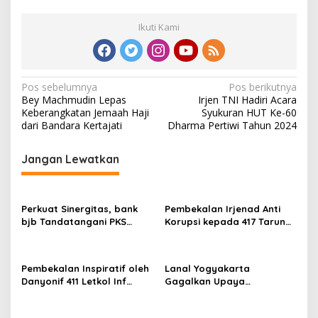
Ikuti Kami
N
Pos sebelumnya
Pos berikutnya
Bey Machmudin Lepas
Irjen TNI Hadiri Acara
a
Keberangkatan Jemaah Haji
Syukuran HUT Ke-60
v
dari Bandara Kertajati
Dharma Pertiwi Tahun 2024
i
Jangan Lewatkan
g
a
s
Perkuat Sinergitas, bank
Pembekalan Irjenad Anti
bjb Tandatangani PKS
Korupsi kepada 417 Taruna
i
Penggunaan Produk dan
Akmil
p
Jasa Layanan Perbankan
dengan TNI Angkatan Laut
o
Pembekalan Inspiratif oleh
Lanal Yogyakarta
Danyonif 411 Letkol Inf
Gagalkan Upaya
s
Subandi untuk Taruna Akmil
Penyelundupan 5.605 Ekor
Tingkat IV
Benih Bening Lobster