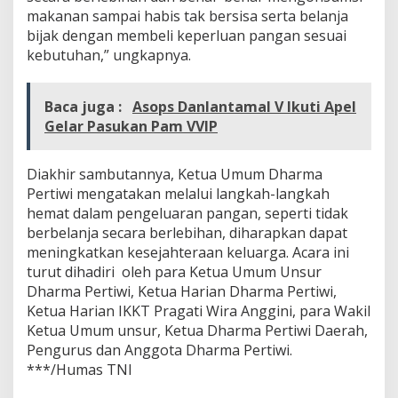
g
makanan sampai habis tak bersisa serta belanja
a
bijak dengan membeli keperluan pangan sesuai
n
kebutuhan,” ungkapnya.
Baca juga :
Asops Danlantamal V Ikuti Apel
Gelar Pasukan Pam VVIP
Diakhir sambutannya, Ketua Umum Dharma
Pertiwi mengatakan melalui langkah-langkah
hemat dalam pengeluaran pangan, seperti tidak
berbelanja secara berlebihan, diharapkan dapat
meningkatkan kesejahteraan keluarga. Acara ini
turut dihadiri oleh para Ketua Umum Unsur
Dharma Pertiwi, Ketua Harian Dharma Pertiwi,
Ketua Harian IKKT Pragati Wira Anggini, para Wakil
Ketua Umum unsur, Ketua Dharma Pertiwi Daerah,
Pengurus dan Anggota Dharma Pertiwi.
***/Humas TNI