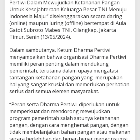
Pertiwi Dalam Mewujudkan Ketahanan Pangan
r
Untuk Kesejahteraan Keluarga Besar TNI Menuju
t
i
Indonesia Maju.” diselenggarakan secara daring
w
(online) maupun luring (offline) bertempat di Aula
i
Gatot Subroto Mabes TNI, Cilangkap, Jakarta
W
Timur, Senin (13/05/2024).
u
j
u
Dalam sambutanya, Ketum Dharma Pertiwi
d
menyampaikan bahwa organisasi Dharma Pertiwi
k
memiliki peran penting dalam mendukung
a
pemerintah, terutama dalam upaya mengatasi
n
tantangan ketahanan pangan yang merupakan
K
e
hal yang sangat krusial dan memerlukan perhatian
t
serius dari semua elemen masyarakat.
a
h
“Peran serta Dharma Pertiwi diperlukan untuk
a
memperkuat dan mendorong mewujudkan
n
a
program pemerintah salah satunya ketahanan
n
pangan, dengan cara menghemat pangan, dengan
P
tidak membelanjakan bahan pangan atau makanan
a
secara berlebihan dan benar-benar mengonsumsi
n