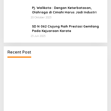
Pj. Walikota : Dengan Keterbatasan,
Olahraga di Cimahi Harus Jadi Industri
20 Oktober 2023
SD N 062 Ciujung Raih Prestasi Gemilang
Pada Kejuaraan Karate
23 Juli 2023
Dua LSM Nasional Bersatu Soroti PUPR Aceh
Recent Post
Tenggara, PENJARA dan GEPARI Desak Kejati
Aceh–Polda Aceh Audit Total Anggaran Rp106
Miliar
P
D
4