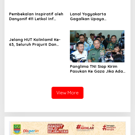
Jasa Layanan Perbankan
dengan TNI Angkatan Laut
Pembekalan Inspiratif oleh
Lanal Yogyakarta
Danyonif 411 Letkol Inf
Gagalkan Upaya
Subandi untuk Taruna Akmil
Penyelundupan 5.605 Ekor
Tingkat IV
Benih Bening Lobster
Jelang HUT Kolinlamil Ke-
63, Seluruh Prajurit Dan
PNS Kolinlamil Siapkan
Penampilan Terbaik
Panglima TNI Siap Kirim
Pasukan Ke Gaza Jika Ada
Mandat Dari PBB
View More