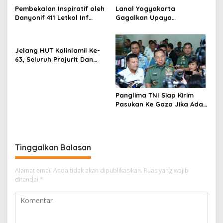
o
dengan TNI Angkatan Laut
Pembekalan Inspiratif oleh
Lanal Yogyakarta
s
Danyonif 411 Letkol Inf
Gagalkan Upaya
Subandi untuk Taruna Akmil
Penyelundupan 5.605 Ekor
Tingkat IV
Benih Bening Lobster
Jelang HUT Kolinlamil Ke-
63, Seluruh Prajurit Dan
PNS Kolinlamil Siapkan
Penampilan Terbaik
Panglima TNI Siap Kirim
Pasukan Ke Gaza Jika Ada
Mandat Dari PBB
Tinggalkan Balasan
Alamat email Anda tidak akan dipublikasikan.
Ruas yang wajib
ditandai
*