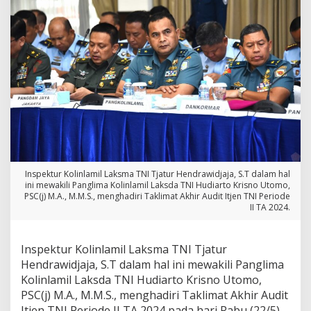
i
n
l
a
m
i
l
H
a
d
i
r
i
T
Inspektur Kolinlamil Laksma TNI Tjatur Hendrawidjaja, S.T dalam hal
a
ini mewakili Panglima Kolinlamil Laksda TNI Hudiarto Krisno Utomo,
k
PSC(j) M.A., M.M.S., menghadiri Taklimat Akhir Audit Itjen TNI Periode
l
II TA 2024.
i
m
a
Inspektur Kolinlamil Laksma TNI Tjatur
t
Hendrawidjaja, S.T dalam hal ini mewakili Panglima
A
Kolinlamil Laksda TNI Hudiarto Krisno Utomo,
k
PSC(j) M.A., M.M.S., menghadiri Taklimat Akhir Audit
h
i
Itjen TNI Periode II TA 2024 pada hari Rabu (22/5),