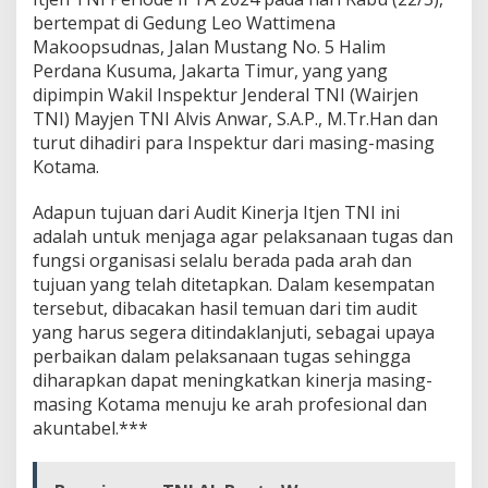
r
bertempat di Gedung Leo Wattimena
A
Makoopsudnas, Jalan Mustang No. 5 Halim
u
Perdana Kusuma, Jakarta Timur, yang yang
d
i
dipimpin Wakil Inspektur Jenderal TNI (Wairjen
t
TNI) Mayjen TNI Alvis Anwar, S.A.P., M.Tr.Han dan
I
turut dihadiri para Inspektur dari masing-masing
t
Kotama.
j
e
n
Adapun tujuan dari Audit Kinerja Itjen TNI ini
T
adalah untuk menjaga agar pelaksanaan tugas dan
N
fungsi organisasi selalu berada pada arah dan
I
tujuan yang telah ditetapkan. Dalam kesempatan
P
tersebut, dibacakan hasil temuan dari tim audit
e
r
yang harus segera ditindaklanjuti, sebagai upaya
i
perbaikan dalam pelaksanaan tugas sehingga
o
diharapkan dapat meningkatkan kinerja masing-
d
masing Kotama menuju ke arah profesional dan
e
I
akuntabel.***
I
T
a