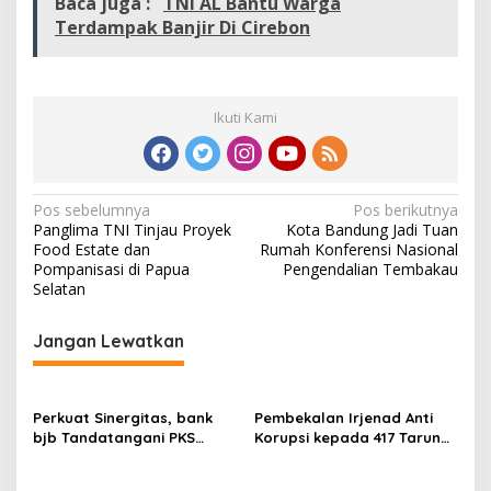
Baca juga :
TNI AL Bantu Warga
h
Terdampak Banjir Di Cirebon
u
n
2
0
2
Ikuti Kami
4
N
Pos sebelumnya
Pos berikutnya
Panglima TNI Tinjau Proyek
Kota Bandung Jadi Tuan
a
Food Estate dan
Rumah Konferensi Nasional
v
Pompanisasi di Papua
Pengendalian Tembakau
Selatan
i
g
Jangan Lewatkan
a
s
Perkuat Sinergitas, bank
Pembekalan Irjenad Anti
i
bjb Tandatangani PKS
Korupsi kepada 417 Taruna
p
Penggunaan Produk dan
Akmil
Jasa Layanan Perbankan