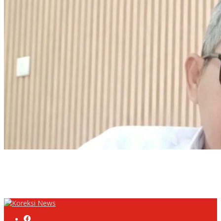
Diduga PUPR Indramayu menyelimuti Kontraktor Proyek jalan
Nakal, Tak perdulikan adanya Pengaduan
TPS di Belakang Kantor UPTD Dikeluhkan Warga, DLH
Kabupaten Bandung Diminta Beri Penjelasan