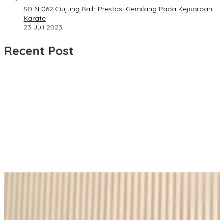
SD N 062 Ciujung Raih Prestasi Gemilang Pada Kejuaraan
Karate
23 Juli 2023
Recent Post
Dua LSM Nasional Bersatu Soroti PUPR Aceh Tenggara, PENJARA
dan GEPARI Desak Kejati Aceh–Polda Aceh Audit Total Anggaran
Rp106 Miliar
Proyek Rehabilitasi Jalan Ciporeat Rp591 Juta Disorot, Diduga
Ketebalan Rabat Beton Baru 3–4 Cm, Pelaksana Belum Berikan
Penjelasan
Masyarakat Desa Rancamulya Gelar Syukuran atas Selesainya
Pembangunan Jalan Betonisasi.