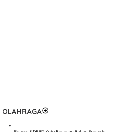
OLAHRAGA
Pansus 8 DPRD Kota Bandung Bahas Raperda