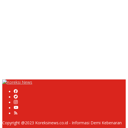
Rampung, Ketebalan Rabat Beton Capai 20–25 Cm
Dua LSM Nasional Bersatu Soroti PUPR Aceh Tenggara, PENJARA
dan GEPARI Desak Kejati Aceh–Polda Aceh Audit Total Anggaran
Rp106 Miliar
Proyek Rehabilitasi Jalan Ciporeat Rp591 Juta Disorot, Diduga
Ketebalan Rabat Beton Baru 3–4 Cm, Pelaksana Belum Berikan
Penjelasan
Masyarakat Desa Rancamulya Gelar Syukuran atas Selesainya
Pembangunan Jalan Betonisasi.
Diduga PUPR Indramayu menyelimuti Kontraktor Proyek jalan
Nakal, Tak perdulikan adanya Pengaduan
Copyright @2023 Koreksinews.co.id - Informasi Demi Kebenaran